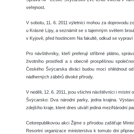
veřejnost.
V sobotu, 11. 6. 2011 výletníci mohou za doprovodu 
u Krásné Lípy, a seznámit se s tajemným světem brouk
v Kyjově, před hostincem Na fakultě, odkud se vypraví 
Pro návštěvníky, kteří preferují stříbrné plátno, spr
životního prostředí a s obecně prospěšnou společn
Českého Švýcarska diváci budou moci shlédnout o
nádherných záběrů divoké přírody.
V neděli, 12. 6. 2011, jsou všichni návštěvníci i míst
Švýcarsko: Dva národní parky, jedna krajina. Výstava 
zdejšího kraje, které dnes utváří jediná meziNárodní 
Celorepublikovou akci Žijme s přírodou zaštiťuje Mini
Resortní organizace ministerstva k tomuto dni připrav