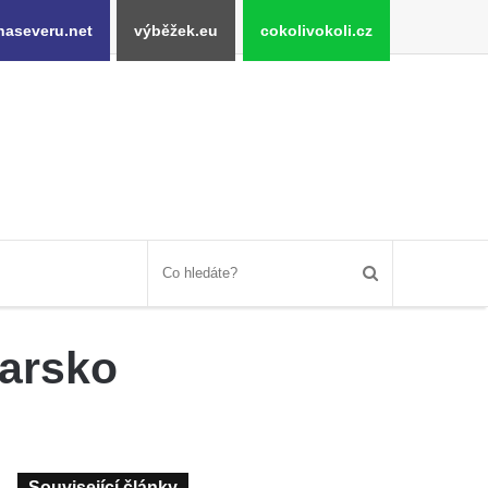
naseveru.net
výběžek.eu
cokolivokoli.cz
arsko
Související články