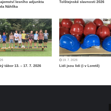
tajemství lesního adjunkta
Tolštejnské slavnosti 2026
da Náhlíka
026
19. 7. 2026
ý tábor 13. – 17. 7. 2026
Lidi jsou lidi (i v Loretě)