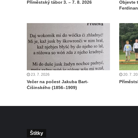
Příměstský tábor 3. – 7. 8. 2026
Objevte 
Ferdinan
23. 7. 2026
20. 7. 2
Večer na počest Jakuba Bart-
Příměstsk
Ćišinského (1856–1909)
Štítky