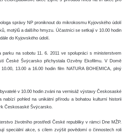
zoologa správy NP proniknout do mikrokosmu Kyjovského údolí
ů, motýlů a dalšího hmyzu. Účastníci se setkají v 10.00 hodin
dále do Kyjovského údolí.
áva parku na sobotu 11. 6. 2011 ve spolupráci s ministerstvem
ostí České Švýcarsko přichystala Ozvěny Ekofilmu. V Domě
d 10.00, 13.00 a 16.00 hodin film NATURA BOHEMICA, plný
ní obyvatelé v 10.00 hodin zváni na vernisáž výstavy Českosaské
nabízí pohled na unikátní přírodu a bohatou kulturní historii
park Českosaské Švýcarsko.
sterstvo životního prostředí České republiky v rámci Dne MŽP.
ují speciální akce, s cílem zvýšit povědomí o činnostech roli