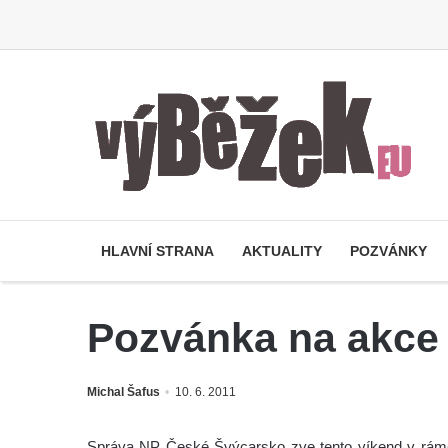
HLAVNÍ STRANA
AKTUALITY
POZVÁNKY
Pozvánka na akce
Michal Šafus
10. 6. 2011
Správa NP České Švýcarsko zve tento víkend v rámci 