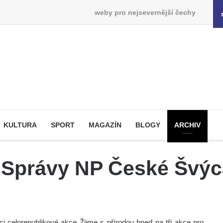
weby pro nejsevernější čechy
KULTURA
SPORT
MAGAZÍN
BLOGY
ARCHIV
 Správy NP České Švýc
celorepublikové akce Žijme s přírodou hned na tři akce pro