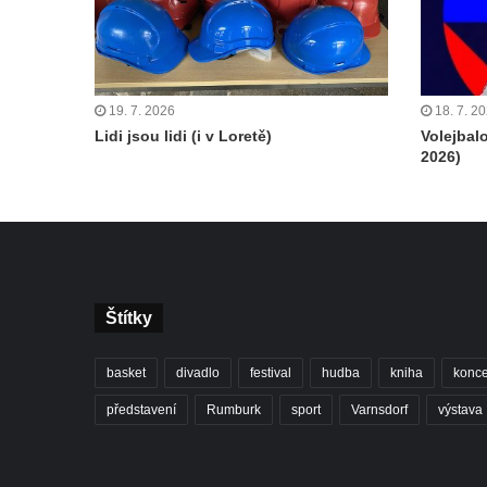
19. 7. 2026
18. 7. 2
Lidi jsou lidi (i v Loretě)
Volejbal
2026)
Štítky
basket
divadlo
festival
hudba
kniha
konce
představení
Rumburk
sport
Varnsdorf
výstava