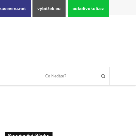
naseveru.net
výběžek.eu
cokolivokoli.cz
Související články