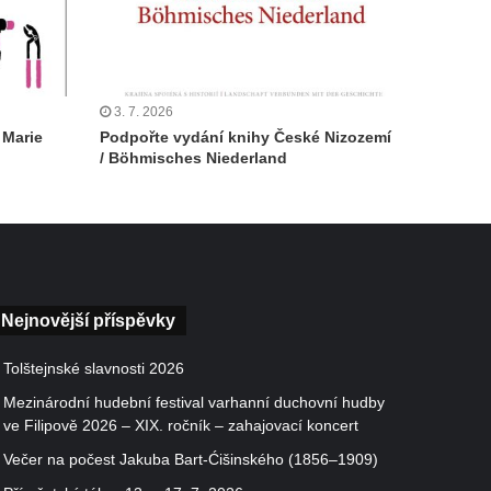
3. 7. 2026
 Marie
Podpořte vydání knihy České Nizozemí
/ Böhmisches Niederland
Nejnovější příspěvky
Tolštejnské slavnosti 2026
Mezinárodní hudební festival varhanní duchovní hudby
ve Filipově 2026 – XIX. ročník – zahajovací koncert
Večer na počest Jakuba Bart-Ćišinského (1856–1909)