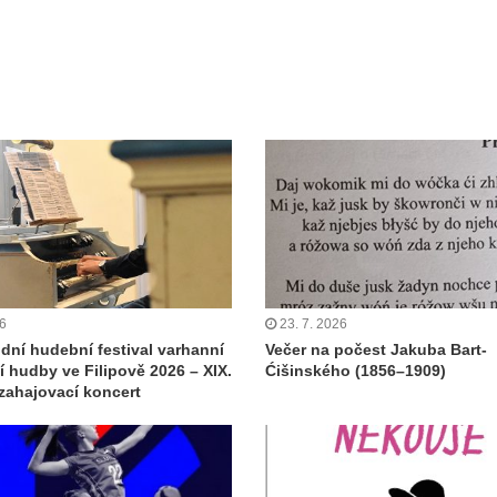
26
23. 7. 2026
dní hudební festival varhanní
Večer na počest Jakuba Bart-
 hudby ve Filipově 2026 – XIX.
Ćišinského (1856–1909)
 zahajovací koncert