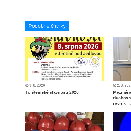
Podobné články
3. 8. 2026
2. 8. 20
Tolštejnské slavnosti 2026
Mezináro
duchovní
ročník –