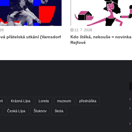
026
12. 7. 2026
ová přátelská utkání (Varnsdorf
Kdo štěká, nekouše = novinka
Rejfové
rt
Krásná Lípa
Loreta
muzeum
přednáška
Česká Lípa
Šluknov
škola