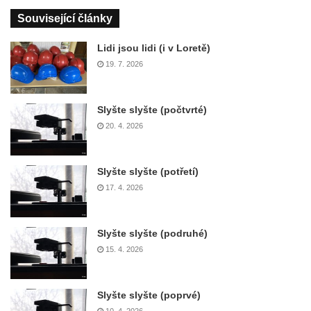
Související články
Lidi jsou lidi (i v Loretě)
19. 7. 2026
Slyšte slyšte (počtvrté)
20. 4. 2026
Slyšte slyšte (potřetí)
17. 4. 2026
Slyšte slyšte (podruhé)
15. 4. 2026
Slyšte slyšte (poprvé)
10. 4. 2026