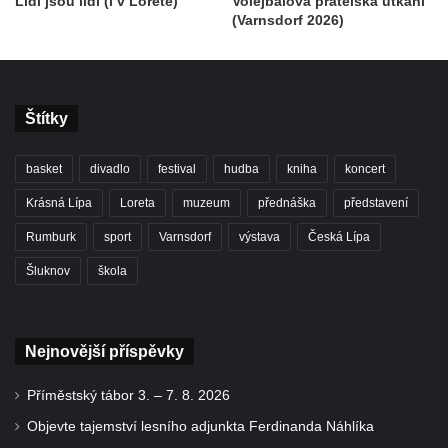
Lidi jsou lidi (i v Loretě)
Volejbalová přátelská utkání
(Varnsdorf 2026)
Štítky
basket
divadlo
festival
hudba
kniha
koncert
Krásná Lípa
Loreta
muzeum
přednáška
představení
Rumburk
sport
Varnsdorf
výstava
Česká Lípa
Šluknov
škola
Nejnovější příspěvky
Příměstský tábor 3. – 7. 8. 2026
Objevte tajemství lesního adjunkta Ferdinanda Náhlíka