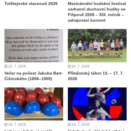
Tolštejnské slavnosti 2026
Mezinárodní hudební festival
varhanní duchovní hudby ve
Filipově 2026 – XIX. ročník –
zahajovací koncert
23. 7. 2026
20. 7. 2026
Večer na počest Jakuba Bart-
Příměstský tábor 13. – 17. 7.
Ćišinského (1856–1909)
2026
19. 7. 2026
18. 7. 2026