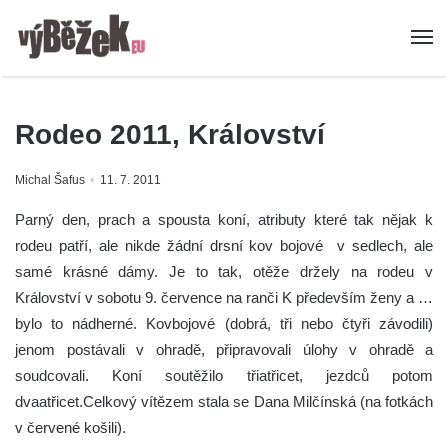
Rodeo 2011, Království
Michal Šafus
11. 7. 2011
Parný den, prach a spousta koní, atributy které tak nějak k
rodeu patří, ale nikde žádní drsní kov bojové v sedlech, ale
samé krásné dámy. Je to tak, otěže držely na rodeu v
Království v sobotu 9. července na ranči K především ženy a …
bylo to nádherné. Kovbojové (dobrá, tři nebo čtyři závodili)
jenom postávali v ohradě, připravovali úlohy v ohradě a
soudcovali. Koní soutěžilo třiatřicet, jezdců potom
dvaatřicet.Celkový vítězem stala se Dana Milčínská (na fotkách
v červené košili).