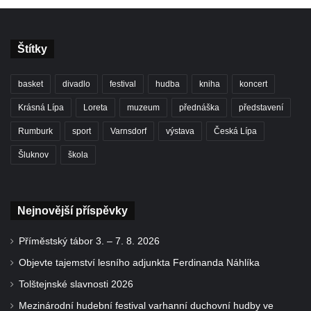
Štítky
basket
divadlo
festival
hudba
kniha
koncert
Krásná Lípa
Loreta
muzeum
přednáška
představení
Rumburk
sport
Varnsdorf
výstava
Česká Lípa
Šluknov
škola
Nejnovější příspěvky
Příměstský tábor 3. – 7. 8. 2026
Objevte tajemství lesního adjunkta Ferdinanda Náhlíka
Tolštejnské slavnosti 2026
Mezinárodní hudební festival varhanní duchovní hudby ve