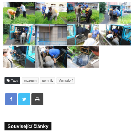
Tagy
muzeum
pomník
Varnsdorf
Tisknout
Související články