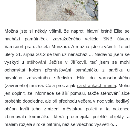
Možná jste si někdy všimli, že naproti hlavní bráně Elite se
nachází památníček zavražděného velitele SNB útvaru
Varnsdorf prap. Josefa Munzara. A možná jste si všimli, že od
úterý 21. srpna 2012 se tam už nenachází…
Nedávno jsem se
vyskytl u
stěhování Ježíše v Jiříkově
, teď jsem se mohl
ochomýtat kolem přemísťování památníčku z parčíku u
bývalého zdravotního střediska Elite do varnsdorfského
(zavřeného) muzea. Co a proč a jak
na stránkách města
. Mohu
jen doplnit, že informace se šíří pomalu, takže stěhování sice
proběhlo dopoledne, ale při přechodu večera v noc volal bedlivý
občan kvůli jeho zmizení městskou policii a ta nakonec
zburcovala kriminálku, která prosmejčila přilehlé objekty a
málem rozjela široké pátrání, než se všechno vysvětlilo…