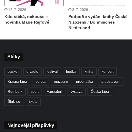
12. 7. 2026
3. 7. 2026
Kdo štěká, nekouše =
Podpořte vydání knihy České
novinka Marie Rejfové
Nizozemí / Böhmisches
Niederland
Štítky
basket
divadlo
festival
hudba
kniha
koncert
Krásná Lípa
Loreta
muzeum
přednáška
představení
Rumburk
sport
Varnsdorf
výstava
Česká Lípa
Šluknov
škola
Nejnovější příspěvky