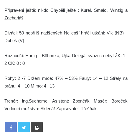
Připraveni ještě: nikdo Chyběli ještě : Kurel, Šmalcl, Winzig a
Zachariáš
Diváci: 50 nepříliš nadšených Nejlepší hráči utkání: Vlk (NB) –
Dobeš (V)
Rozhodčí: Hartig – Böhme a, Ujka Delegát svazu : nebyl ŽK: 1 :
2 ČK: 0 : 0
Rohy: 2 -7 Držení míče: 47% – 53% Fauly: 14 – 12 Střely na
bránu: 4 – 10 Mimo: 4– 13
Trenér: ing.Suchomel Asistent: Zbončák Masér: Boreček
Vedoucí mužstva: Sklenář Zapisovatel: Třešňák
Tisknout