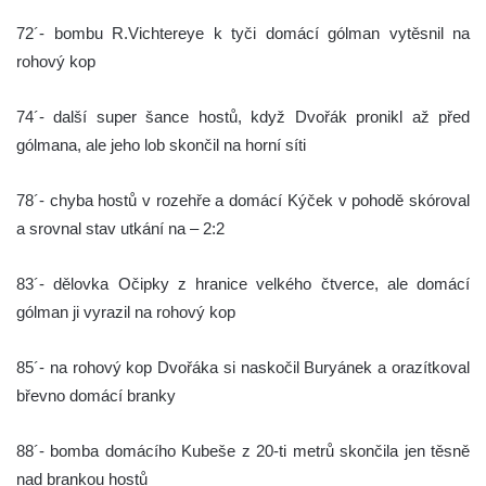
72´- bombu R.Vichtereye k tyči domácí gólman vytěsnil na
rohový kop
74´- další super šance hostů, když Dvořák pronikl až před
gólmana, ale jeho lob skončil na horní síti
78´- chyba hostů v rozehře a domácí Kýček v pohodě skóroval
a srovnal stav utkání na – 2:2
83´- dělovka Očipky z hranice velkého čtverce, ale domácí
gólman ji vyrazil na rohový kop
85´- na rohový kop Dvořáka si naskočil Buryánek a orazítkoval
břevno domácí branky
88´- bomba domácího Kubeše z 20-ti metrů skončila jen těsně
nad brankou hostů