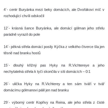
4´- centr Buryánka mezi beky domácích, ale Dvořákovi míč v
rozhodující chvíli odskočil
12´- krásná šance Buryánka, ale domácí gólman jeho střelu
parádně vyrazil do pole
14´- pěkná střela domácí posily Kýčka z velkého čtverce šla jen
těsně nad branku hostů
15´- dlouhý křižný pas Hyky na R.Vichtereye a jeho
nechytatelná střela k tyči skončila v síti domácích – 0:1
26´- ulička Hyky na R.Vichterey a ten sám tváří v tvář
domácímu gólmanovi pálil jen nad branku
29´- výborný centr Kopřivy na Reina, ale jeho střela z čisté