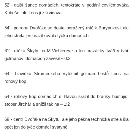
52´- další šance domácích, tentokráte v podání exvilémováka
Kubeše, ale Loos ji zlikvidoval
54´- po rohu Dvořáka se dostal odražený míč k Buryánkovi, ale
jeho střela jen orazítkovala tyčku domácích
61´- ulička Škyty na M.Vichtereye a ten mazácky tváří v tvář
gólmanovi domácích zavěsil – 0:2
64´- hlavičku Stromeckého vytěsnil gólman hostů Loos na
rohový kop
64´- rohový kop domácích si hlavou srazil do branky hostující
stoper Jirchář a snížil tak na – 1:2
68´- centr Dvořáka na Škytu, ale jeho pěkná technická střela šla
opět jen do tyče domácí svatyně