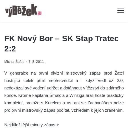
FK Nový Bor – SK Stap Tratec
2:2
Michal Šafus
7. 8. 2011
V generálce na první divizní mistrovský zápas proti Žatci
hostující celek příliš nepřesvědčil a i když vedl už 2:0,
nedokázal své vedení udržet a dotáhnout vítězství do zdárného
konce. Kromě kapitána Šmalcla a Winziga hráli hosté prakticky
kompletní, protože s Kurelem a asi ani se Zachariášem nelze
pro první mistrovský zápas počítat, vzhledem k jejich zraněním.
Nejdůležitější minuty zápasu: