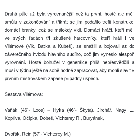
Druhá půle už byla vyrovnanější než ta první, hosté ale měli
smůlu v zakončování a třikrát se jim podařilo trefit konstrukci
domácí branky, což se málokdy vidí. Domácí hráči, kteří měli
ve svých řadách tři zkušené harcovníky, kteří hráli i ve
Vilémově (Vlk, Baťka a Kubeš), se snažili a bojovali až do
závěrečného hvizdu hlavního sudího, což jim vyneslo alespoň
vyrovnání. Hosté bohužel v generálce příliš nepřesvědčili a
musí v týdnu ještě na sobě hodně zapracovat, aby mohli slavit v
prvním mistrovském zápase případný úspěch.
Sestava Vilémova:
Vaňák (46´- Loos) – Hyka (46´- Škyta), Jirchář, Nagy L.,
Kopřiva, Očipka, Dobeš, Vichterey R., Buryánek,
Dvořák, Rein (57´- Vichterey M.)