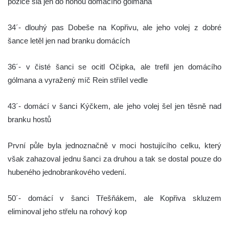
pozice šla jen do nohou domácího gólmana
34´- dlouhý pas Dobeše na Kopřivu, ale jeho volej z dobré
šance letěl jen nad branku domácích
36´- v čisté šanci se ocitl Očipka, ale trefil jen domácího
gólmana a vyražený míč Rein střílel vedle
43´- domácí v šanci Kýčkem, ale jeho volej šel jen těsně nad
branku hostů
První půle byla jednoznačně v moci hostujícího celku, který
však zahazoval jednu šanci za druhou a tak se dostal pouze do
hubeného jednobrankového vedení.
50´- domácí v šanci Třešňákem, ale Kopřiva skluzem
eliminoval jeho střelu na rohový kop