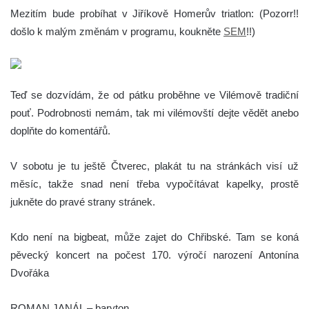
Mezitím bude probíhat v Jiříkově Homerův triatlon: (Pozorr!!
došlo k malým změnám v programu, koukněte
SEM
!!)
Teď se dozvídám, že od pátku proběhne ve Vilémově tradiční
pouť. Podrobnosti nemám, tak mi vilémovští dejte vědět anebo
doplňte do komentářů.
V sobotu je tu ještě Čtverec, plakát tu na stránkách visí už
měsíc, takže snad není třeba vypočítávat kapelky, prostě
jukněte do pravé strany stránek.
Kdo není na bigbeat, může zajet do Chřibské. Tam se koná
pěvecký koncert na počest 170. výročí narození Antonína
Dvořáka
ROMAN JANÁL – baryton