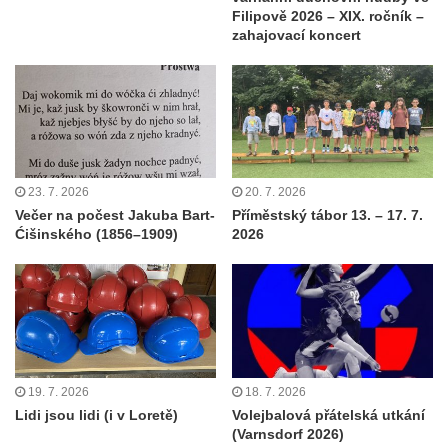
Filipově 2026 – XIX. ročník –
zahajovací koncert
23. 7. 2026
20. 7. 2026
Večer na počest Jakuba Bart-
Příměstský tábor 13. – 17. 7.
Ćišinského (1856–1909)
2026
19. 7. 2026
18. 7. 2026
Lidi jsou lidi (i v Loretě)
Volejbalová přátelská utkání
(Varnsdorf 2026)