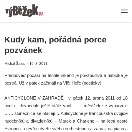
Kudy kam, pořádná porce
pozvánek
Michal Šafus
10. 8. 2011
Předpověď počasí na tenhle víkend je povzbudivá a nabídka je
pestrá. Už v pátek začínají na Vlčí Hoře (poeticky):
ANTICYCLONE V ZAHRADĚ : v pátek 12. srpna 2011 od 18
hodin… levandule ještě stále voní …… měsíček se vybarvuje
…… slunečnice se otáčejí …Anticyclone je francouzská dvojice
hudebníků a divadelníků – Marek a Charlene – na letní cestě
Evropou ..otevřou dveře svého orchestrionu a zahrají na piano a