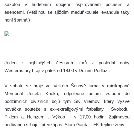
saxofon v hudebním spojení inspirovaném počasím a
esencemi. (Většinou se sjíždím meduňkou,ale levandule taky
není špatná.)
Jeden z nejblbějších českých filmů z poslední doby
Westernstory hrají v pátek od 19.00 v Dolním Podluží.
V sobotu se hraje ve Velkém Šenově turnaj v minikopané
Memoriál Josefa Kocka, odpoledne potom vstoupí do
podzimních divizních bojů tým SK Vilémov, který vyzve
nováčka soutěže s ex–extraligovými fotbalisty Svobodu,
Piklem a Heinzem . Výkop – v 17,00 hodin. Zajímavou
podívanou slibuje i předzápas: Stará Garda – FK Teplice ženy.