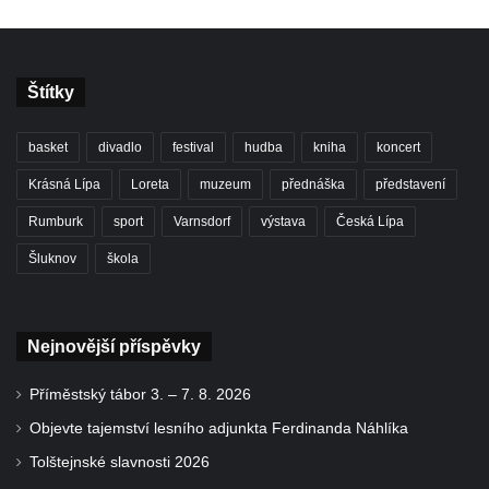
Štítky
basket
divadlo
festival
hudba
kniha
koncert
Krásná Lípa
Loreta
muzeum
přednáška
představení
Rumburk
sport
Varnsdorf
výstava
Česká Lípa
Šluknov
škola
Nejnovější příspěvky
Příměstský tábor 3. – 7. 8. 2026
Objevte tajemství lesního adjunkta Ferdinanda Náhlíka
Tolštejnské slavnosti 2026