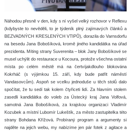
Náhodou přesně v den, kdy s ní vyšel velký rozhovor v Reflexu
(kdybyste to nevěděli, to je týdeník plný zajímavých článků a
BEZVADNÝCH KRESLENÝCH VTIPŮ), dorazila do Varnsdorfu
na besedu Jana Bobošíková, kromě jiného kandidátka na úřad
prezidenta.
Míting strany Suverenita – blok Jany Bobošíkové se
musel uchýlit do restaurace u Kocoura, protože všechna ostatní
místa po celém městě má na čertvíjakdlouho blokována
Kokrháč (s výjimkou 15. září, kdy bude patřit náměstí
Vandasovcům). Aspoň se vcelku jednoduše u těch stolů dalo
spočítat, že tu sedí tak kolem čtyřiceti lidí. Za hlavním stolem
zasedli kandidátka do voleb za Ústecký kraj Jana Volfová,
samotná Jana Bobošíková, za krajskou organizaci Vladimír
Kozubek a místní Lubomír Lukeštík, za město zastupitelka této
strany Bohdana Křížová. Probíraný program a argumenty si
najděte na jejich webu, my nabízíme jen pár fotek z agitace a