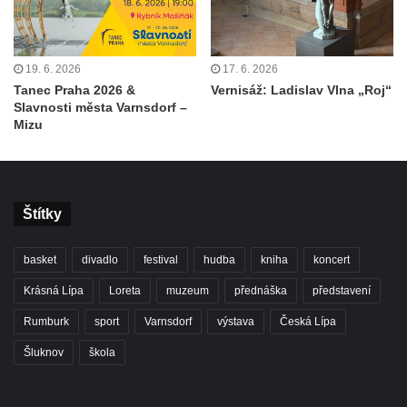
19. 6. 2026
17. 6. 2026
Tanec Praha 2026 &
Vernisáž: Ladislav Vlna „Roj“
Slavnosti města Varnsdorf –
Mizu
Štítky
basket
divadlo
festival
hudba
kniha
koncert
Krásná Lípa
Loreta
muzeum
přednáška
představení
Rumburk
sport
Varnsdorf
výstava
Česká Lípa
Šluknov
škola