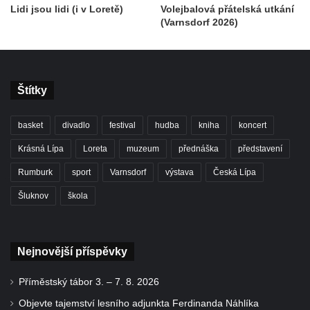
Lidi jsou lidi (i v Loretě)
Volejbalová přátelská utkání
(Varnsdorf 2026)
Štítky
basket
divadlo
festival
hudba
kniha
koncert
Krásná Lípa
Loreta
muzeum
přednáška
představení
Rumburk
sport
Varnsdorf
výstava
Česká Lípa
Šluknov
škola
Nejnovější příspěvky
Příměstský tábor 3. – 7. 8. 2026
Objevte tajemství lesního adjunkta Ferdinanda Náhlíka