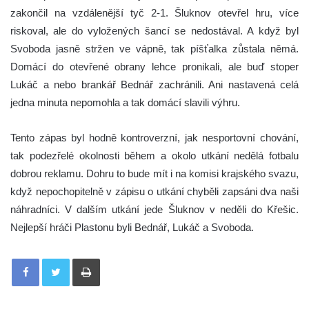
zakončil na vzdálenější tyč 2-1. Šluknov otevřel hru, více
riskoval, ale do vyložených šancí se nedostával. A když byl
Svoboda jasně stržen ve vápně, tak píšťalka zůstala němá.
Domácí do otevřené obrany lehce pronikali, ale buď stoper
Lukáč a nebo brankář Bednář zachránili. Ani nastavená celá
jedna minuta nepomohla a tak domácí slavili výhru.
Tento zápas byl hodně kontroverzní, jak nesportovní chování,
tak podezřelé okolnosti během a okolo utkání nedělá fotbalu
dobrou reklamu. Dohru to bude mít i na komisi krajského svazu,
když nepochopitelně v zápisu o utkání chyběli zapsáni dva naši
náhradníci. V dalším utkání jede Šluknov v neděli do Křešic.
Nejlepší hráči Plastonu byli Bednář, Lukáč a Svoboda.
Tisknout