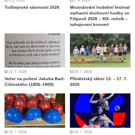
3. 8. 2026
2. 8. 2026
Tolštejnské slavnosti 2026
Mezinárodní hudební festival
varhanní duchovní hudby ve
Filipově 2026 – XIX. ročník –
zahajovací koncert
23. 7. 2026
20. 7. 2026
Večer na počest Jakuba Bart-
Příměstský tábor 13. – 17. 7.
Ćišinského (1856–1909)
2026
19. 7. 2026
18. 7. 2026