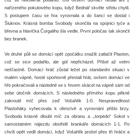
nařízeného pokutového kopu, když Bednář skvěle střelu chytil.
S postupem času se hra vyrovnala a do šancí se dostal i
Šluknov. Krásná bomba Svobody skončila na spojnici tyče a
břevna a hlavička Čurgaliho šla vedle. První poločas tak skončil
bez branek.
Ve druhé půli se domácí opět zpočátku snažili zatlačit Plaston,
což se sice podařilo, ale gól nepřicházel. Přišel až velmi
nešťastně. Domácí hráč zůstal ležet po standardní situaci v
malém vápně, hosté sportovně přestali hrát, ovšem domácí ve
hře pokračovali a následně se s řevem skácel na vápně sám od
sebe útočník domácích. S následného přímého kopu pěkně
zakroutil míč přes zeď Vošahlík 1-0. Nespravedlnost
Plastoňáky vyhecovala k ofenzívě a vyrovnání přišlo brzy.
Svoboda krásně dloubl míč za obranu a ,,torpédo“ Sokol v
samostatném nájezdu obstřelil brankáře domácích 1-1. Po
chvíli opět vedli domácí, když Vošahlík prošel přes tři hráče a