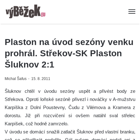
Plaston na úvod sezóny venku
prohrál. Střekov-SK Plaston
Šluknov 2:1
Michal Šafus
15. 8. 2011
Šluknov chtěl v úvodu sezóny uspět a přivést body ze
Střekova. Oproti loňské sezóně přivezl i nováčky v A-mužstvu
Karpíška z Dolní Poustevny, Čudu z Vilémova a Kramera z
dorostu. Již při rozcvičení si ovšem natáhl sval střelec
Karpíšek, což hodně zamrzelo.
V úvodu se domácí snažili zatlačit Šluknov před vlastní branku,
což se několikrát podařilo. Gól ovšem domácí nedali ani z