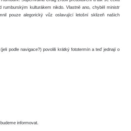
rumburským kulturákem nikdo. Vlastně ano, chyběl ministr
emnil pouze alegorický vůz oslavující letošní sklizeň našich
(jeli podle navigace?) povolili krátký fototermín a teď jednají o
 budeme informovat.