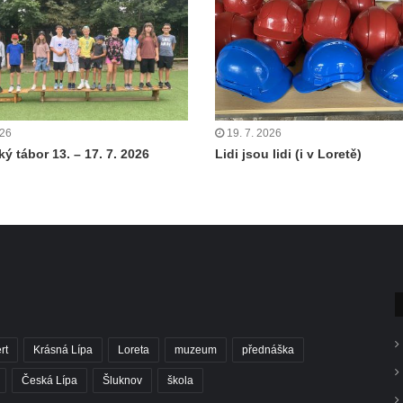
026
19. 7. 2026
ý tábor 13. – 17. 7. 2026
Lidi jsou lidi (i v Loretě)
rt
Krásná Lípa
Loreta
muzeum
přednáška
Česká Lípa
Šluknov
škola