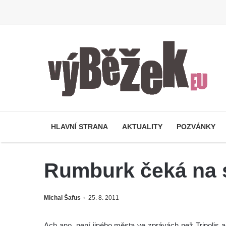
HLAVNÍ STRANA
AKTUALITY
POZVÁNKY
Rumburk čeká na 
Michal Šafus
25. 8. 2011
Ach ano, není jiného města ve zprávách než Tripolis 