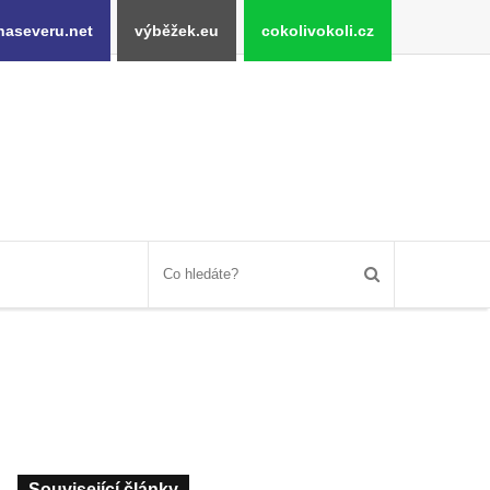
naseveru.net
výběžek.eu
cokolivokoli.cz
Související články