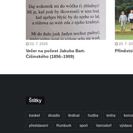
23. 7. 2026
20. 7. 2
Večer na počest Jakuba Bart-
Příměstsk
Ćišinského (1856–1909)
Štítky
basket
divadlo
festival
hudba
kniha
konce
představení
Rumburk
sport
Varnsdorf
výstava