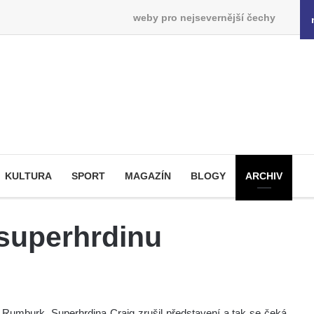
weby pro nejsevernější čechy
KULTURA
SPORT
MAGAZÍN
BLOGY
ARCHIV
superhrdinu
a Rumburk. Superhrdina Craig zrušil představení a tak se čeká