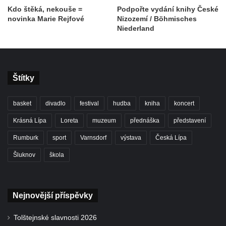
Kdo štěká, nekouše =
Podpořte vydání knihy České
novinka Marie Rejfové
Nizozemí / Böhmisches
Niederland
Štítky
basket
divadlo
festival
hudba
kniha
koncert
Krásná Lípa
Loreta
muzeum
přednáška
představení
Rumburk
sport
Varnsdorf
výstava
Česká Lípa
Šluknov
škola
Nejnovější příspěvky
Tolštejnské slavnosti 2026