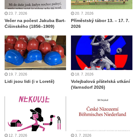
23. 7. 2026
20. 7. 2026
Večer na počest Jakuba Bart-
Příměstský tábor 13. – 17. 7.
Ćišinského (1856–1909)
2026
19. 7. 2026
18. 7. 2026
Lidi jsou lidi (i v Loretě)
Volejbalová přátelská utkání
(Varnsdorf 2026)
12. 7. 2026
3. 7. 2026