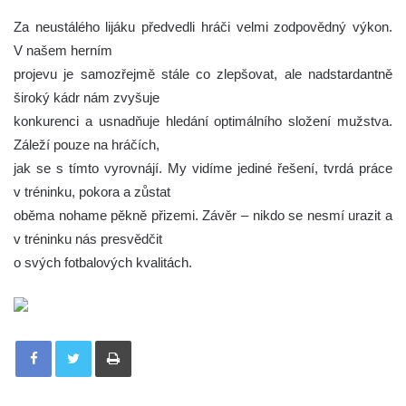
Za neustálého lijáku předvedli hráči velmi zodpovědný výkon.
V našem herním
projevu je samozřejmě stále co zlepšovat, ale nadstardantně
široký kádr nám zvyšuje
konkurenci a usnadňuje hledání optimálního složení mužstva.
Záleží pouze na hráčích,
jak se s tímto vyrovnájí. My vidíme jediné řešení, tvrdá práce
v tréninku, pokora a zůstat
oběma nohame pěkně přizemi. Závěr – nikdo se nesmí urazit a
v tréninku nás presvědčit
o svých fotbalových kvalitách.
Tisknout