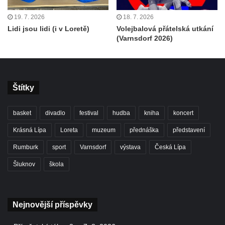
19. 7. 2026
18. 7. 2026
Lidi jsou lidi (i v Loretě)
Volejbalová přátelská utkání
(Varnsdorf 2026)
Štítky
basket
divadlo
festival
hudba
kniha
koncert
Krásná Lípa
Loreta
muzeum
přednáška
představení
Rumburk
sport
Varnsdorf
výstava
Česká Lípa
Šluknov
škola
Nejnovější příspěvky