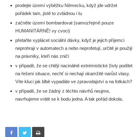
prodejte území výběžku Německu, když jde udržet
pořádek tam, jistě to zvládnou i tu
začněte území bombardovat (samozřejmě pouze
HUMANITÁRNĚ! vy cvoci)
přetaňte vyplácet sociální dávky, když je jejich příjemci
neprohrají v automatech a nebo neprofetují, určitě je použijí
na právníky, kteří nás zničí
v případě, že se chtějí nacinálně extrémistické živly podílet
na řešení situace, nechť si nechají okamžitě narůst vlasy.
Víte kluci jak blbě vypadáte ve zpravodajství a na fotkách?
v případě, že se žádný z těchto návrhů neujme,
navrhujeme vrátit se k bodu jedna. A tak pořád dokola.
Tisknout