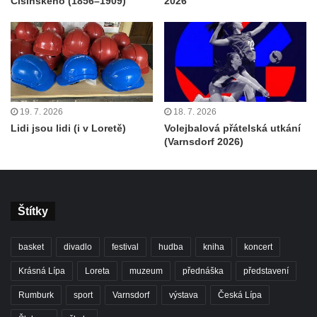
Ćišinského (1856–1909)
2026
19. 7. 2026
18. 7. 2026
Lidi jsou lidi (i v Loretě)
Volejbalová přátelská utkání
(Varnsdorf 2026)
Štítky
basket
divadlo
festival
hudba
kniha
koncert
Krásná Lípa
Loreta
muzeum
přednáška
představení
Rumburk
sport
Varnsdorf
výstava
Česká Lípa