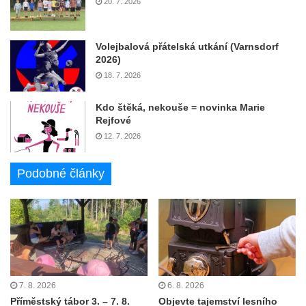
20. 7. 2026
Volejbalová přátelská utkání (Varnsdorf
2026)
18. 7. 2026
Kdo štěká, nekouše = novinka Marie
Rejfové
12. 7. 2026
Podobné články
7. 8. 2026
6. 8. 2026
Příměstský tábor 3. – 7. 8.
Objevte tajemství lesního