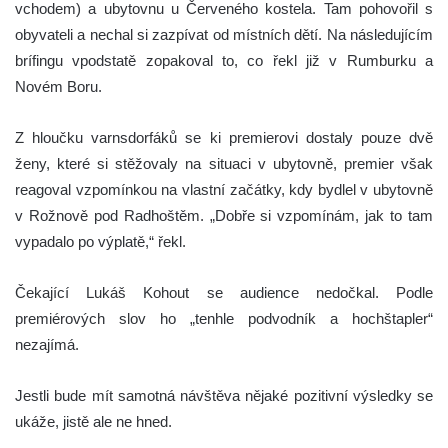
vchodem) a ubytovnu u Červeného kostela. Tam pohovořil s
obyvateli a nechal si zazpívat od místních dětí. Na následujícím
brífingu vpodstatě zopakoval to, co řekl již v Rumburku a
Novém Boru.
Z hloučku varnsdorfáků se ki premierovi dostaly pouze dvě
ženy, které si stěžovaly na situaci v ubytovně, premier však
reagoval vzpomínkou na vlastní začátky, kdy bydlel v ubytovně
v Rožnově pod Radhoštěm. „Dobře si vzpomínám, jak to tam
vypadalo po výplatě,“ řekl.
Čekající Lukáš Kohout se audience nedočkal. Podle
premiérových slov ho „tenhle podvodník a hochštapler“
nezajímá.
Jestli bude mít samotná návštěva nějaké pozitivní výsledky se
ukáže, jistě ale ne hned.