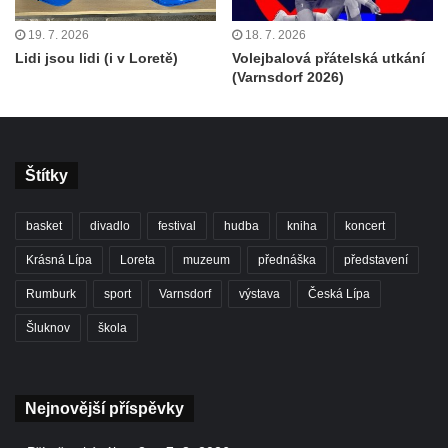
19. 7. 2026
18. 7. 2026
Lidi jsou lidi (i v Loretě)
Volejbalová přátelská utkání
(Varnsdorf 2026)
Štítky
basket
divadlo
festival
hudba
kniha
koncert
Krásná Lípa
Loreta
muzeum
přednáška
představení
Rumburk
sport
Varnsdorf
výstava
Česká Lípa
Šluknov
škola
Nejnovější příspěvky