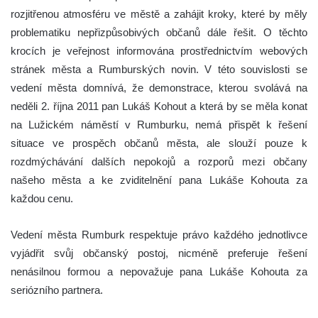
rozjitřenou atmosféru ve městě a zahájit kroky, které by měly
problematiku nepřizpůsobivých občanů dále řešit. O těchto
krocích je veřejnost informována prostřednictvím webových
stránek města a Rumburských novin.
V této souvislosti se
vedení města domnívá, že demonstrace, kterou svolává na
neděli 2. října 2011 pan Lukáš Kohout a která by se měla konat
na Lužickém náměstí v Rumburku, nemá přispět k řešení
situace ve prospěch občanů města, ale slouží pouze k
rozdmýchávání dalších nepokojů a rozporů mezi občany
našeho města a ke zviditelnění pana Lukáše Kohouta za
každou cenu.
Vedení města Rumburk respektuje právo každého jednotlivce
vyjádřit svůj občanský postoj, nicméně preferuje řešení
nenásilnou formou a nepovažuje pana Lukáše Kohouta za
seriózního partnera.