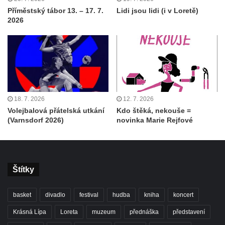
Příměstský tábor 13. – 17. 7.
Lidi jsou lidi (i v Loretě)
2026
18. 7. 2026
12. 7. 2026
Volejbalová přátelská utkání
Kdo štěká, nekouše =
(Varnsdorf 2026)
novinka Marie Rejfové
Štítky
basket
divadlo
festival
hudba
kniha
koncert
Krásná Lípa
Loreta
muzeum
přednáška
představení