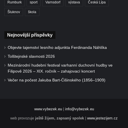
Rumburk
sport
Varnsdorf
výstava
Česká Lípa
Šluknov
škola
Nejnovější příspěvky
Objevte tajemství lesního adjunkta Ferdinanda Náhlíka
Tolštejnské slavnosti 2026
Mezinárodní hudební festival varhanní duchovní hudby ve
Filipově 2026 – XIX. ročník – zahajovací koncert
Večer na počest Jakuba Bart-Ćišinského (1856–1909)
www.vybezek.eu
|
info@vybezek.eu
web provozuje
ještě žijem, zapsaný spolek
|
www.jestezijem.cz