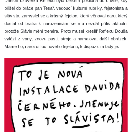
Dnešní uzávěrka Reflexu byla celkem poklidná do chvíle, kdy
přišel do práce pan Tesař, vedoucí kulturní rubriky, fejetonista a
slávista, zamyslel se a krásný fejeton, který věnoval daru, který
dostal od bratra k narozeninám se mu nezdál příliš aktuální
protože Slávie mění trenéra. Proto musel kreslíř Reflexu Douša
vylézt z vany, znovu pustit stroje a namalovat další obrázek.
Máme ho, narozdíl od nového fejetonu, k dispozici a tady je.