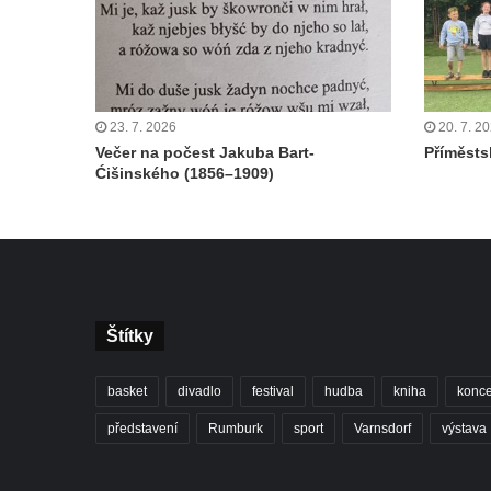
23. 7. 2026
20. 7. 2
Večer na počest Jakuba Bart-
Příměstsk
Ćišinského (1856–1909)
Štítky
basket
divadlo
festival
hudba
kniha
konce
představení
Rumburk
sport
Varnsdorf
výstava