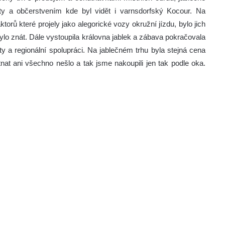
kty a občerstvením kde byl vidět i varnsdorfský Kocour.
Na
torů které projely jako alegorické vozy okružní jízdu, bylo jich
bylo znát. Dále vystoupila královna jablek a zábava pokračovala
y a regionální spolupráci. Na jablečném trhu byla stejná cena
nat ani všechno nešlo a tak jsme nakoupili jen tak podle oka.