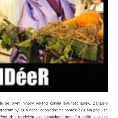
e se první říjnový víkend konala slavnost jablek. Zahájení
 program byl až v neděli odpoledne na náměstíčku. Na pódiu se
čný trh s prodejem a ochutnávkami místních odrůd, jablečné