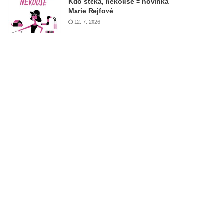
Kdo štěká, nekouše = novinka
Marie Rejfové
12. 7. 2026