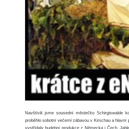
Navštívili jsme sousední městečko Schirgiswalde kd
proběhlo sobotní večerní zábavou v Kirschau a hlavní
vystřídaly hudební produkce z Německa i Čech. Jable