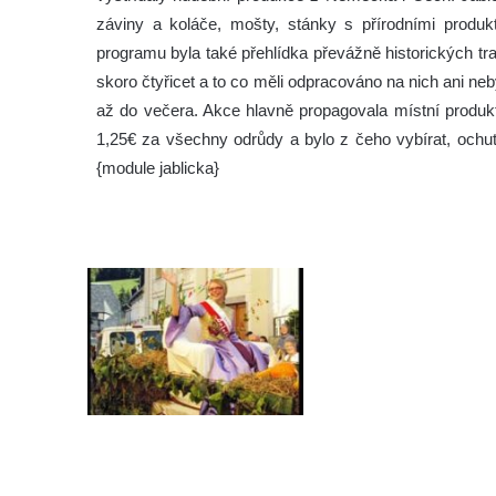
záviny a koláče, mošty, stánky s přírodními produ
programu byla také přehlídka převážně historických trak
skoro čtyřicet a to co měli odpracováno na nich ani ne
až do večera. Akce hlavně propagovala místní produkt
1,25€ za všechny odrůdy a bylo z čeho vybírat, ochut
{module jablicka}
Tisknout