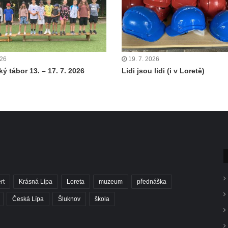
026
19. 7. 2026
ý tábor 13. – 17. 7. 2026
Lidi jsou lidi (i v Loretě)
rt
Krásná Lípa
Loreta
muzeum
přednáška
Česká Lípa
Šluknov
škola