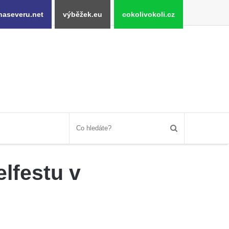
naseveru.net
výběžek.eu
cokolivokoli.cz
elfestu v