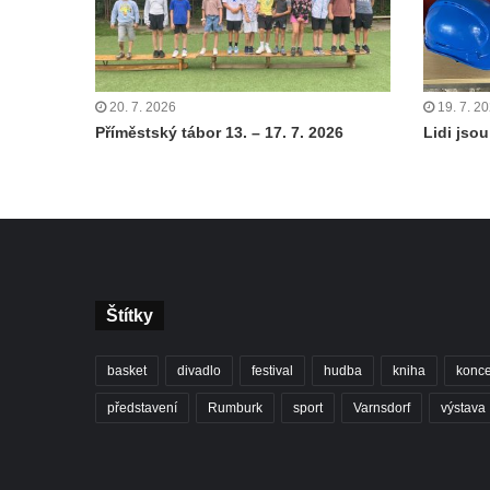
20. 7. 2026
19. 7. 2
Příměstský tábor 13. – 17. 7. 2026
Lidi jsou 
Štítky
basket
divadlo
festival
hudba
kniha
konce
představení
Rumburk
sport
Varnsdorf
výstava