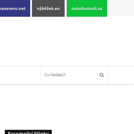
naseveru.net
výběžek.eu
cokolivokoli.cz
Související články