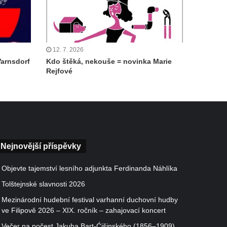
12. 7. 2026
Varnsdorf
Kdo štěká, nekouše = novinka Marie
Rejfové
Nejnovější příspěvky
Objevte tajemství lesního adjunkta Ferdinanda Náhlíka
Tolštejnské slavnosti 2026
Mezinárodní hudební festival varhanní duchovní hudby
ve Filipově 2026 – XIX. ročník – zahajovací koncert
Večer na počest Jakuba Bart-Ćišinského (1856–1909)