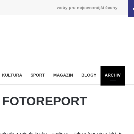
weby pro nejsevernější čechy
KULTURA
SPORT
MAGAZÍN
BLOGY
ARCHIV
ce, FOTOREPORT
luvilo a zpívalo česko – anglicko – italsky (garazie a tak) je