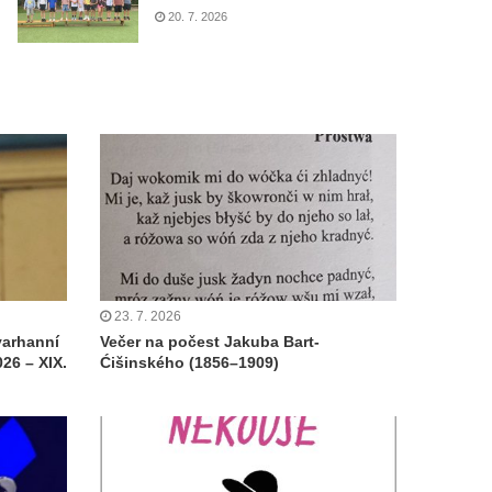
20. 7. 2026
23. 7. 2026
varhanní
Večer na počest Jakuba Bart-
26 – XIX.
Ćišinského (1856–1909)