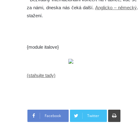
za námi, dneska nás čeká další.
Anglicko – německý
stažení.
{module italove}
(stahujte tady)
Tisknout
Facebook
Twitter