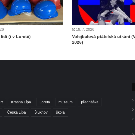
026
18. 7. 2026
lidi (i v Loretě)
Volejbalová přátelská utkání (
2026)
rt
Krásná Lípa
Loreta
muzeum
přednáška
Česká Lípa
Šluknov
škola