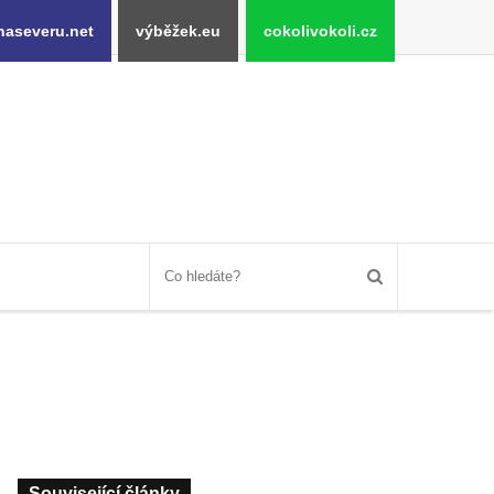
naseveru.net
výběžek.eu
cokolivokoli.cz
Související články