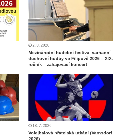
2. 8. 2026
Mezinárodní hudební festival varhanní
duchovní hudby ve Filipově 2026 – XIX.
ročník – zahajovací koncert
18. 7. 2026
Volejbalová přátelská utkání (Varnsdorf
2026)