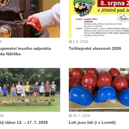
26
3. 8. 2026
tajemství lesního adjunkta
Tolštejnské slavnosti 2026
da Náhlíka
026
19. 7. 2026
ý tábor 13. – 17. 7. 2026
Lidi jsou lidi (i v Loretě)