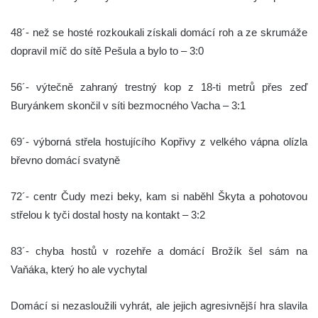
48´- než se hosté rozkoukali získali domácí roh a ze skrumáže
dopravil míč do sítě Pešula a bylo to – 3:0
56´- výtečně zahraný trestný kop z 18-ti metrů přes zeď
Buryánkem skončil v síti bezmocného Vacha – 3:1
69´- výborná střela hostujícího Kopřivy z velkého vápna olízla
břevno domácí svatyně
72´- centr Čudy mezi beky, kam si naběhl Škyta a pohotovou
střelou k tyči dostal hosty na kontakt – 3:2
83´- chyba hostů v rozehře a domácí Brožík šel sám na
Vaňáka, který ho ale vychytal
Domácí si nezasloužili vyhrát, ale jejich agresivnější hra slavila