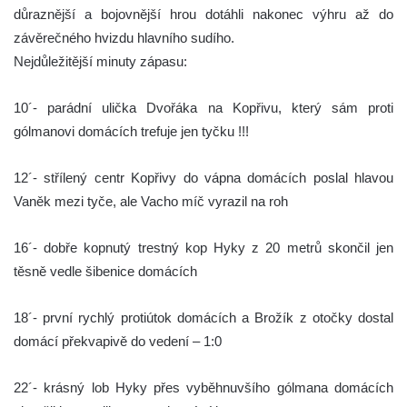
důraznější a bojovnější hrou dotáhli nakonec výhru až do
závěrečného hvizdu hlavního sudího.
Nejdůležitější minuty zápasu:
10´- parádní ulička Dvořáka na Kopřivu, který sám proti
gólmanovi domácích trefuje jen tyčku !!!
12´- střílený centr Kopřivy do vápna domácích poslal hlavou
Vaněk mezi tyče, ale Vacho míč vyrazil na roh
16´- dobře kopnutý trestný kop Hyky z 20 metrů skončil jen
těsně vedle šibenice domácích
18´- první rychlý protiútok domácích a Brožík z otočky dostal
domácí překvapivě do vedení – 1:0
22´- krásný lob Hyky přes vyběhnuvšího gólmana domácích