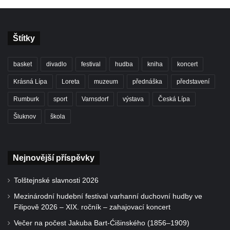
Štítky
basket
divadlo
festival
hudba
kniha
koncert
Krásná Lípa
Loreta
muzeum
přednáška
představení
Rumburk
sport
Varnsdorf
výstava
Česká Lípa
Šluknov
škola
Nejnovější příspěvky
Tolštejnské slavnosti 2026
Mezinárodní hudební festival varhanní duchovní hudby ve
Filipově 2026 – XIX. ročník – zahajovací koncert
Večer na počest Jakuba Bart-Ćišinského (1856–1909)