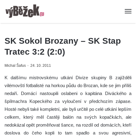
SK Sokol Brozany – SK Stap
Tratec 3:2 (2:0)
Michal Šafus
24. 10. 2011
K dalšímu mistrovskému utkání Divize skupiny B zajížděli
vilémovští fotbalisté na horkou půdu do Brozan, kde se jim příliš
nedaří. Domácí nastoupili oslabeni o kapitána Diváckého a
špílmachra Kopeckého za vyloučení v předchozím zápase.
Hosté nebyli také kompletní, ale byli určitě po celé utkání lepším
celkem, který měl častěji balón na svých kopačkách, ale
nedokázal opět proměňovat šance, na rozdíl od domácích, kteří
doslova do čeho kopli to tam spadlo a svou agresivní,