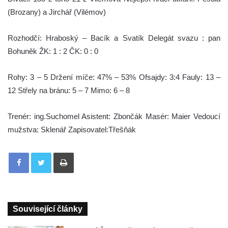
(Brozany) a Jirchář (Vilémov)
Rozhodčí: Hraboský – Bacík a Svatík Delegát svazu : pan
Bohuněk ŽK: 1 : 2 ČK: 0 : 0
Rohy: 3 – 5 Držení míče: 47% – 53% Ofsajdy: 3:4 Fauly: 13 –
12 Střely na bránu: 5 – 7 Mimo: 6 – 8
Trenér: ing.Suchomel Asistent: Zbončák Masér: Maier Vedoucí
mužstva: Sklenář Zapisovatel:Třešňák
Tisknout
Související články