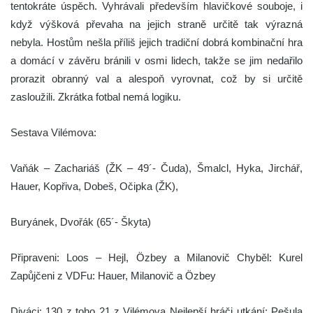
tentokráte úspěch. Vyhrávali především hlavičkové souboje, i
když výšková převaha na jejich straně určitě tak výrazná
nebyla. Hostům nešla příliš jejich tradiční dobrá kombinační hra
a domácí v závěru bránili v osmi lidech, takže se jim nedařilo
prorazit obranný val a alespoň vyrovnat, což by si určitě
zasloužili. Zkrátka fotbal nemá logiku.
Sestava Vilémova:
Vaňák – Zachariáš (ŽK – 49´- Čuda), Šmalcl, Hyka, Jirchář,
Hauer, Kopřiva, Dobeš, Očipka (ŽK),
Buryánek, Dvořák (65´- Škyta)
Připraveni: Loos – Hejl, Özbey a Milanovič Chyběl: Kurel
Zapůjčeni z VDFu: Hauer, Milanovič a Özbey
Diváci: 130 z toho 21 z Vilémova Nejlepší hráči utkání: Pešula