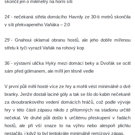
skončil jen o milimetry na horní síti
24´- nečekaná střela domácího Havrdy ze 30-ti metrů skončila
v síti překvapeného Vaňáka – 2:0
29´- Gnahoui oklamal obranu hostů, ale jeho dobře mířenou
střelu k tyči vyrazil Vaňák na rohový kop
36´- výstavní ulička Hyky mezi domácí beky a Dvořák se ocitl
sám před gólmanem, ale mířil jen těsně vedle
V první půli měli hosté více ze hry a mohli vést minimálně o dvě
branky. Jenže dostali laciné góly a tak se šlo do kabin nečekaně
za dvoubrankového vedení domácích hráčů, což podle vývoje
hry v této části zápasu nikdo z přítomných na stadionu určitě
nečekal. Ve druhé půli došlo k určitému přeskupení v řadách
hostů, ale při vší snaze to na výhru nebo alespoň plichtu
nestačilo, i když to byl tentokráte minimálně remízový zápas.