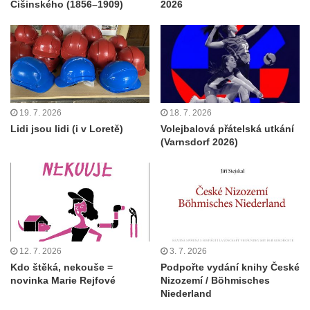
Ćišinského (1856–1909)
2026
19. 7. 2026
18. 7. 2026
Lidi jsou lidi (i v Loretě)
Volejbalová přátelská utkání
(Varnsdorf 2026)
12. 7. 2026
3. 7. 2026
Kdo štěká, nekouše =
Podpořte vydání knihy České
novinka Marie Rejfové
Nizozemí / Böhmisches
Niederland