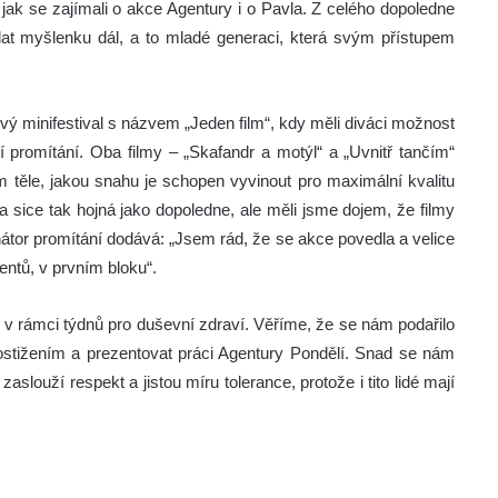
jak se zajímali o akce Agentury i o Pavla. Z celého dopoledne
dat myšlenku dál, a to mladé generaci, která svým přístupem
ový minifestival s názvem „Jeden film“, kdy měli diváci možnost
promítání. Oba filmy – „Skafandr a motýl“ a „Uvnitř tančím“
ém těle, jakou snahu je schopen vyvinout pro maximální kvalitu
a sice tak hojná jako dopoledne, ale měli jsme dojem, že filmy
átor promítání dodává: „Jsem rád, že se akce povedla a velice
entů, v prvním bloku“.
m v rámci týdnů pro duševní zdraví. Věříme, že se nám podařilo
postižením a prezentovat práci Agentury Pondělí. Snad se nám
slouží respekt a jistou míru tolerance, protože i tito lidé mají