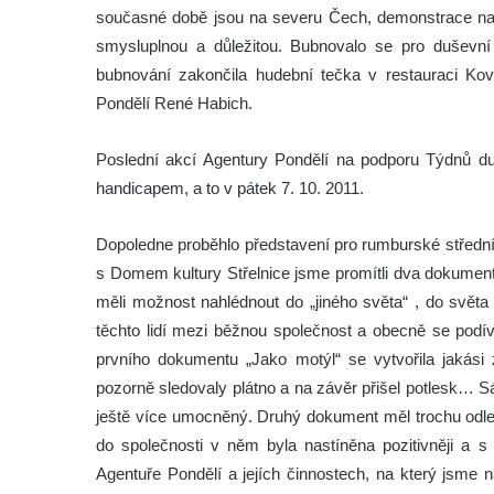
současné době jsou na severu Čech, demonstrace na
smysluplnou a důležitou. Bubnovalo se pro duševní 
bubnování zakončila hudební tečka v restauraci Ko
Pondělí René Habich.
Poslední akcí Agentury Pondělí na podporu Týdnů duše
handicapem, a to v pátek 7. 10. 2011.
Dopoledne proběhlo představení pro rumburské střední 
s Domem kultury Střelnice jsme promítli dva dokumen
měli možnost nahlédnout do „jiného světa“ , do svět
těchto lidí mezi běžnou společnost a obecně se podív
prvního dokumentu „Jako motýl“ se vytvořila jakási z
pozorně sledovaly plátno a na závěr přišel potlesk… S
ještě více umocněný. Druhý dokument měl trochu odleh
do společnosti v něm byla nastíněna pozitivněji a s
Agentuře Pondělí a jejích činnostech, na který jsme 