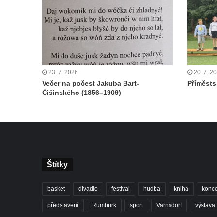
23. 7. 2026
20. 7. 2
Večer na počest Jakuba Bart-
Příměstsk
Ćišinského (1856–1909)
Štítky
basket
divadlo
festival
hudba
kniha
konce
představení
Rumburk
sport
Varnsdorf
výstava