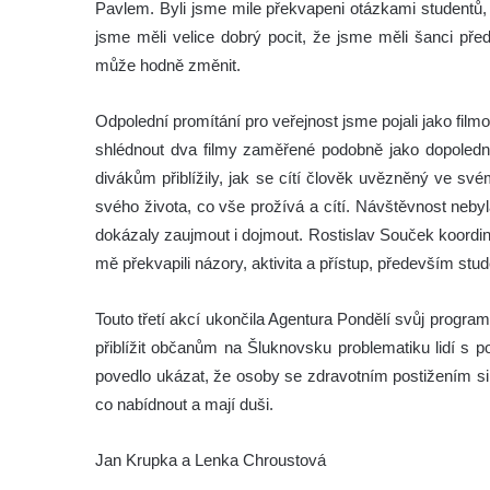
Pavlem. Byli jsme mile překvapeni otázkami studentů, 
jsme měli velice dobrý pocit, že jsme měli šanci pře
může hodně změnit.
Odpolední promítání pro veřejnost jsme pojali jako film
shlédnout dva filmy zaměřené podobně jako dopolední 
divákům přiblížily, jak se cítí člověk uvězněný ve sv
svého života, co vše prožívá a cítí. Návštěvnost nebyl
dokázaly zaujmout i dojmout. Rostislav Souček koordin
mě překvapili názory, aktivita a přístup, především stud
Touto třetí akcí ukončila Agentura Pondělí svůj progra
přiblížit občanům na Šluknovsku problematiku lidí s 
povedlo ukázat, že osoby se zdravotním postižením si za
co nabídnout a mají duši.
Jan Krupka a Lenka Chroustová