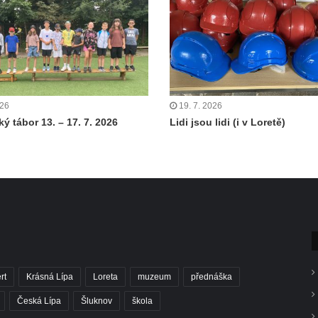
026
19. 7. 2026
ý tábor 13. – 17. 7. 2026
Lidi jsou lidi (i v Loretě)
rt
Krásná Lípa
Loreta
muzeum
přednáška
Česká Lípa
Šluknov
škola