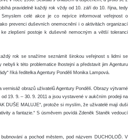
obíhá pravidelně každý rok vždy od 10. září do 10. října, tedy
.
Smyslem celé akce je co nejvíce informovat veřejnost o
ko prevenci duševních onemocnění i o aktivitách organizací
ět ke zlepšení postoje k duševně nemocným a větší toleranci
každý rok se snažíme seznámit širokou veřejnost s lidmi se
nebyli k této problematice lhostejní a představit jim Agenturu
zády“ říká ředitelka Agentury Pondělí Monika Lampová.
 vernisáž obrazů uživatelů Agentury Pondělí. Obrazy výtvarné
 od 19. 9. – 30. 9. 2011 a jsou vystavené v aukčním prodeji na
AK DUŠE MALUJE“, protože si myslím, že uživatelé mají duši
reativity a fantazie.“ S úsměvem povídá Zdeněk Staněk vedoucí
ostní bubnování a pochod městem, pod názvem DUCHOLOĎ. V