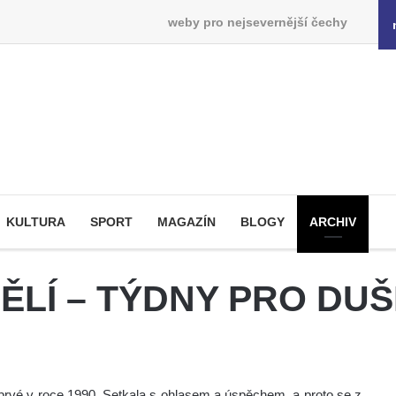
weby pro nejsevernější čechy
KULTURA
SPORT
MAGAZÍN
BLOGY
ARCHIV
LÍ – TÝDNY PRO DUŠ
poprvé v roce 1990. Setkala s ohlasem a úspěchem, a proto se z