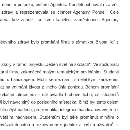
 denním pořádku, ovšem Agentura Pondělí bubnovala za věc
zdraví a reprezentovala se činnost Agentury Pondělí. Celé
várna, kde zahrál i se svou kapelou, zaměstnanec Agentury
vního zdraví bylo promítání filmů s tématikou života lidí s
školy v rámci projektu „Jeden svět na školách“. Ve spolupráci
tární filmy, zakončené malým tematickým povídáním. Studenti
a lidí s handicapem. Mohli se seznámit s nelehkým zařazením
at na vnímání života z jiného úhlu pohledu. Během promítání
vláštní atmosféra – sál ovládlo hrobové ticho, oči studentů
ál byl navíc plný do posledního místečka, čímž byl tento dojem
čenější nádech, problematika integrace handicapovaných lidí
 větším nadhledem. Studentům byl také promítnut minifilm o
navázali debatou a rozhovorem s jedním z našich uživatelů, s