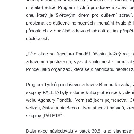
ní stala tradice. Program Týdnů pro duševní zdraví pr
dne, který je Světovým dnem pro duševní zdraví
problematice duševně nemocných, mentální hygieně ja
působících v sociálně zdravotní oblasti a tím přisp
společnosti.
„Této akce se Agentura Pondělí účastní každý rok, 
zdravotním postižením, vyzvat společnost k tomu, aby 
Pondělí jako organizaci, která se k handicapu neotáčí 
Program Týdnů pro duševní zdraví v Rumburku zahájila
skupiny PALETA byly v domě kultury Střelnice k vidění
webu Agentury Pondělí. „Vernisáž jsem pojmenoval „J
velikou, čistou a otevřenou. Jsou studnicí nápadů, k
skupiny „PALETA“.
Další akce následovala v pátek 30.9. a to slavn