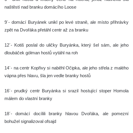
naštěstí nad branku domácího Loose
9´- domácí Buryánek unikl po levé straně, ale místo přihrávky
zpět na Dvořáka přetáhl centr až za branku
12´- Kotiš poslal do uličky Buryánka, který šel sám, ale jeho
dloubáček gólman hostů vytáhl na roh
14´- na centr Kopřivy si naběhl Očipka, ale jeho střela z malého
vápna přes hlavu, šla jen vedle branky hostů
16´- prudký centr Buryánka si srazil hostující stoper Homola
málem do vlastní branky
18´- domácí docílili branky hlavou Dvořáka, ale pomezní
bohužel signalizoval ofsajd