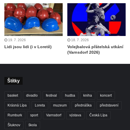
19. 7. 2026
18. 7. 2026
Lidi jsou lidi (i v Loretě)
Volejbalová přátelská utkání
(Varnsdorf 2026)
Štítky
basket
divadlo
festival
hudba
kniha
koncert
Krásná Lípa
Loreta
muzeum
přednáška
představení
Rumburk
sport
Varnsdorf
výstava
Česká Lípa
Šluknov
škola