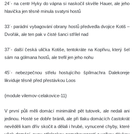
24´- na centr Hyky do vápna si naskočil skvěle Hauer, ale jeho
hlavička jen těsně minula svatyni hostů
33´- parádní vybagování obrany hostů předvedla dvojice Kotiš –
Dvořák, ale ten pak v čisté šanci střílel nad
37´- další česká ulička Kotiše, tentokráte na Kopřivu, který šel
sám na gólmana hostů, ale trefil jen jeho nohu
45´- nebezpečnou střelu hostujícího špílmachra Dalekoreje
likviduje těsně před přestávkou Loos
{module vilemov-celakovice-11}
V první půli měli domácí minimálně pět tutovek, ale nedali ani
jedinou. Hosté se dobře bránili, ale při tlaku domácích častokrát
nevěděli kam dřív skočit a dělali i hrubé, vynucené chyby, které