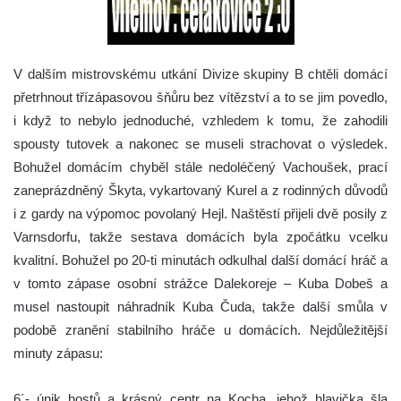
V dalším mistrovskému utkání Divize skupiny B chtěli domácí
přetrhnout třízápasovou šňůru bez vítězství a to se jim povedlo,
i když to nebylo jednoduché, vzhledem k tomu, že zahodili
spousty tutovek a nakonec se museli strachovat o výsledek.
Bohužel domácím chyběl stále nedoléčený Vachoušek, prací
zaneprázdněný Škyta, vykartovaný Kurel a z rodinných důvodů
i z gardy na výpomoc povolaný Hejl. Naštěstí přijeli dvě posily z
Varnsdorfu, takže sestava domácích byla zpočátku vcelku
kvalitní. Bohužel po 20-ti minutách odkulhal další domácí hráč a
v tomto zápase osobní strážce Dalekoreje – Kuba Dobeš a
musel nastoupit náhradník Kuba Čuda, takže další smůla v
podobě zranění stabilního hráče u domácích.
Nejdůležitější
minuty zápasu:
6´- únik hostů a krásný centr na Kocha, jehož hlavička šla