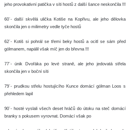
jeho provokativní patička v síti hostů z další šance neskončila !!!
60´- další skvělá ulička Kotiše na Kopřivu, ale jeho dělovka
skončila jen o milimetry vedle tyče hostů
62´- Kotiš si pohrál se třemi beky hostů a ocitl se sám před
gólmanem, napálil však míč jen do břevna !!!
77´- únik Dvořáka po levé straně, ale jeho jedovatá střela
skončila jen v boční síti
79´- prudkou střelu hostujícího Kunce domácí gólman Loos s
přehledem lapil
90´- hosté vyslali všech deset hráčů do útoku na steč domácí
branky s pokusem vyrovnat. Domácí však po