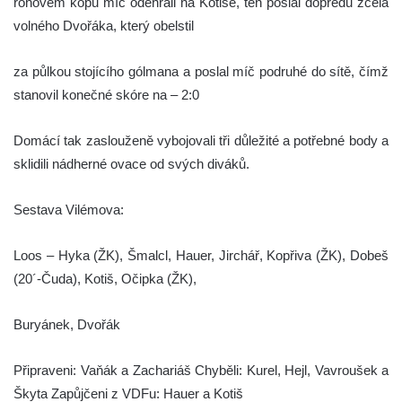
rohovém kopu míč odehráli na Kotiše, ten poslal dopředu zcela
volného Dvořáka, který obelstil
za půlkou stojícího gólmana a poslal míč podruhé do sítě, čímž
stanovil konečné skóre na – 2:0
Domácí tak zaslouženě vybojovali tři důležité a potřebné body a
sklidili nádherné ovace od svých diváků.
Sestava Vilémova:
Loos – Hyka (ŽK), Šmalcl, Hauer, Jirchář, Kopřiva (ŽK), Dobeš
(20´-Čuda), Kotiš, Očipka (ŽK),
Buryánek, Dvořák
Připraveni: Vaňák a Zachariáš Chyběli: Kurel, Hejl, Vavroušek a
Škyta Zapůjčeni z VDFu: Hauer a Kotiš