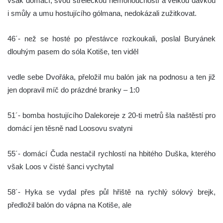
však domácí, svou střeleckou nemohoucností a velkou dávkou
i smůly a umu hostujícího gólmana, nedokázali zužitkovat.
46´- než se hosté po přestávce rozkoukali, poslal Buryánek
dlouhým pasem do sóla Kotiše, ten viděl
vedle sebe Dvořáka, přeložil mu balón jak na podnosu a ten již
jen dopravil míč do prázdné branky – 1:0
51´- bomba hostujícího Dalekoreje z 20-ti metrů šla naštěstí pro
domácí jen těsně nad Loosovu svatyni
55´- domácí Čuda nestačil rychlostí na hbitého Duška, kterého
však Loos v čisté šanci vychytal
58´- Hyka se vydal přes půl hřiště na rychlý sólový brejk,
předložil balón do vápna na Kotiše, ale