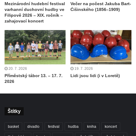
Mezinárodní hudební festival
Večer na počest Jakuba Bart-
varhanní duchovní hudby ve
Ćišinského (1856–1909)
Filipově 2026 – XIX. ročník –
zahajovací koncert
20. 7. 2026
19. 7. 2026
Příměstský tábor 13. – 17. 7.
Lidi jsou lidi (i v Loretě)
2026
Štítky
basket
divadlo
festival
hudba
kniha
koncert