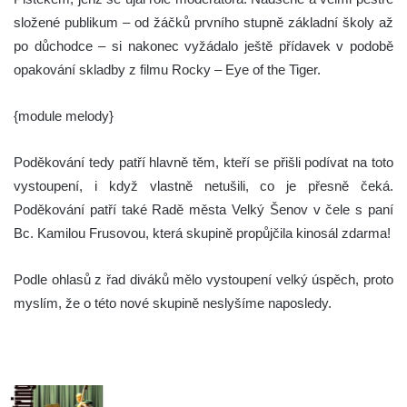
složené publikum – od žáčků prvního stupně základní školy až
po důchodce – si nakonec vyžádalo ještě přídavek v podobě
opakování skladby z filmu Rocky – Eye of the Tiger.
{module melody}
Poděkování tedy patří hlavně těm, kteří se přišli podívat na toto
vystoupení, i když vlastně netušili, co je přesně čeká.
Poděkování patří také Radě města Velký Šenov v čele s paní
Bc. Kamilou Frusovou, která skupině propůjčila kinosál zdarma!
Podle ohlasů z řad diváků mělo vystoupení velký úspěch, proto
myslím, že o této nové skupině neslyšíme naposledy.