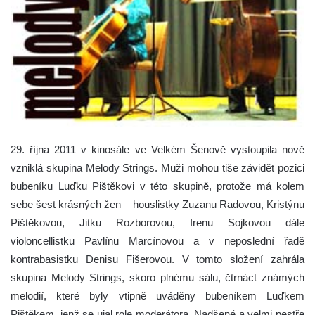
29. října 2011 v kinosále ve Velkém Šenově vystoupila nově
vzniklá skupina Melody Strings. Muži mohou tiše závidět pozici
bubeníku Luďku Pištěkovi v této skupině, protože má kolem
sebe šest krásných žen – houslistky Zuzanu Radovou, Kristýnu
Pištěkovou, Jitku Rozborovou, Irenu Sojkovou dále
violoncellistku Pavlínu Marcínovou a v neposlední řadě
kontrabasistku Denisu Fišerovou.
V tomto složení zahrála
skupina Melody Strings, skoro plnému sálu, čtrnáct známých
melodií, které byly vtipně uváděny bubeníkem Luďkem
Pištěkem, jenž se ujal role moderátora. Nadšené a velmi pestře