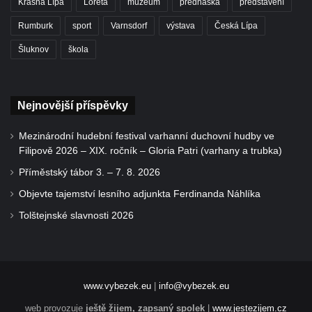
Krásná Lípa
Loreta
muzeum
přednáška
představení
Rumburk
sport
Varnsdorf
výstava
Česká Lípa
Šluknov
škola
Nejnovější příspěvky
Mezinárodní hudební festival varhanní duchovní hudby ve
Filipově 2026 – XIX. ročník – Gloria Patri (varhany a trubka)
Příměstský tábor 3. – 7. 8. 2026
Objevte tajemství lesního adjunkta Ferdinanda Náhlíka
Tolštejnské slavnosti 2026
www.vybezek.eu
|
info@vybezek.eu
web provozuje
ještě žijem, zapsaný spolek
|
www.jestezijem.cz