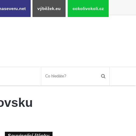
naseveru.net
výběžek.eu
cokolivokoli.cz
ovsku
Související články