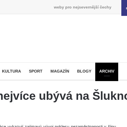
weby pro nejsevernější čechy
KULTURA
SPORT
MAGAZÍN
BLOGY
ARCHIV
ejvíce ubývá na Šlukn
áce vykazují zajímavý vývoj poklesu nezaměstnanosti v říjnu