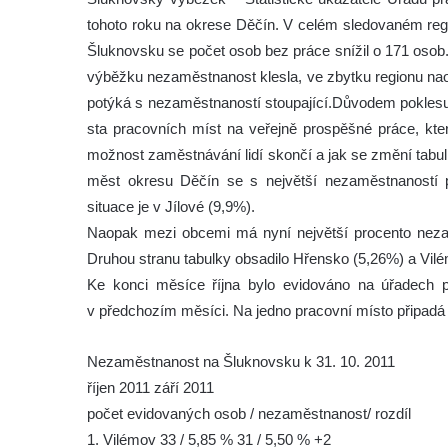
tohoto roku na okrese Děčín. V celém sledovaném regi
Šluknovsku se počet osob bez práce snížil o 171 osob.
výběžku nezaměstnanost klesla, ve zbytku regionu naop
potýká s nezaměstnaností stoupající.Důvodem pokles
sta pracovních míst na veřejně prospěšné práce, kte
možnost zaměstnávání lidí skončí a jak se změní tabul
měst okresu Děčín se s největší nezaměstnaností po
situace je v Jílové (9,9%).
Naopak mezi obcemi má nyní největší procento neza
Druhou stranu tabulky obsadilo Hřensko (5,26%) a Vil
Ke konci měsíce října bylo evidováno na úřadech 
v předchozím měsíci. Na jedno pracovní místo připadá
Nezaměstnanost na Šluknovsku k 31. 10. 2011
říjen 2011 září 2011
počet evidovaných osob / nezaměstnanost/ rozdíl
1. Vilémov 33 / 5,85 % 31 / 5,50 % +2