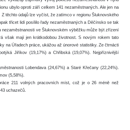
onu ubylo oproti září celkem 141 nezaměstnaných. Ale jen na
 Z těchto údajů lze vyčíst, že zatímco v regionu Šluknovského
ak třicet lidí posílilo řady nezaměstnaných a Děčínsko se tak
u nezaměstnanosti ve Šluknovském výběžku může být zřízení
rá však mají jen krátkodobou životnost. S novým rokem tato
ky na Úřadech práce, ukážou až únorové statistiky.
Ze čtrnácti
týká Jiříkov (19,17%) a Chřibská (19,07%). Nejpříznivější
městnanosti Lobendava (24,67%) a Staré Křečany (22,24%).
émov (5,58%).
práce 211 volných pracovních míst, což je o 26 méně než
 43 uchazečů.