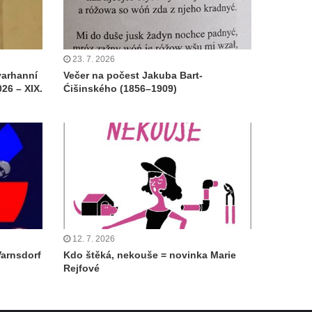
23. 7. 2026
varhanní
Večer na počest Jakuba Bart-
26 – XIX.
Ćišinského (1856–1909)
12. 7. 2026
Varnsdorf
Kdo štěká, nekouše = novinka Marie
Rejfové