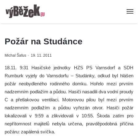
Požár na Studánce
Michal Šafus
19. 11. 2011
18.11. 9:31 Hasičské jednotky HZS PS Varnsdorf a SDH
Rumburk vyjely do Varnsdorfu – Studánky, odkud byl hlášen
požár neobydleného rodinného domku. Hořelo mezi prvním
nadzemním podlažím a půdou. Hasiči nasadili dva vodní proudy
C a přetlakovou ventilaci. Motorovou pilou byl mezi prvním
nadzemním podlažím a půdou vyřezán otvor. Hasiči požár
lokalizovali v 9:59 a zlikvidovali v 10:55. Škoda zatím pro
nepřítomnost majitelů nebyla určena, pravděpodobná příčina
požáru: zapálená svíčka.