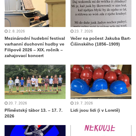
2. 8. 2026
23. 7. 2026
Mezinárodní hudební festival
Večer na počest Jakuba Bart-
varhanní duchovní hudby ve
Ćišinského (1856–1909)
Filipově 2026 – XIX. ročník –
zahajovací koncert
20. 7. 2026
19. 7. 2026
Příměstský tábor 13. – 17. 7.
Lidi jsou lidi (i v Loretě)
2026