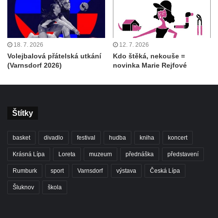
18. 7. 2026
12. 7. 2026
Volejbalová přátelská utkání
Kdo štěká, nekouše =
(Varnsdorf 2026)
novinka Marie Rejfové
Štítky
basket
divadlo
festival
hudba
kniha
koncert
Krásná Lípa
Loreta
muzeum
přednáška
představení
Rumburk
sport
Varnsdorf
výstava
Česká Lípa
Šluknov
škola