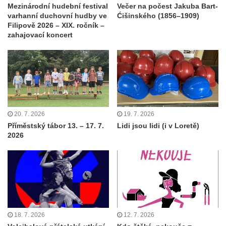
Mezinárodní hudební festival
Večer na počest Jakuba Bart-
varhanní duchovní hudby ve
Ćišinského (1856–1909)
Filipově 2026 – XIX. ročník –
zahajovací koncert
20. 7. 2026
19. 7. 2026
Příměstský tábor 13. – 17. 7.
Lidi jsou lidi (i v Loretě)
2026
18. 7. 2026
12. 7. 2026