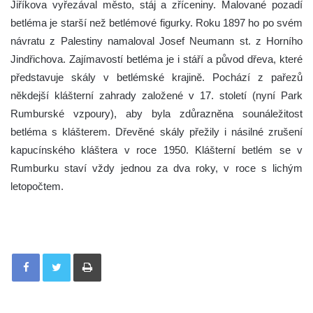
Jiříkova vyřezával město, stáj a zříceniny. Malované pozadí
betléma je starší než betlémové figurky. Roku 1897 ho po svém
návratu z Palestiny namaloval Josef Neumann st. z Horního
Jindřichova. Zajímavostí betléma je i stáří a původ dřeva, které
představuje skály v betlémské krajině. Pochází z pařezů
někdejší klášterní zahrady založené v 17. století (nyní Park
Rumburské vzpoury), aby byla zdůrazněna sounáležitost
betléma s klášterem. Dřevěné skály přežily i násilné zrušení
kapucínského kláštera v roce 1950. Klášterní betlém se v
Rumburku staví vždy jednou za dva roky, v roce s lichým
letopočtem.
Tisknout