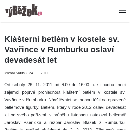
Klášterní betlém v kostele sv.
Vavřince v Rumburku oslaví
devadesát let
Michal Šafus
24. 11. 2011
Od soboty 26. 11. 2011 od 9.00 do 16.00 h. si budou moci
zájemci poprvé prohlédnout klášterní betlém v kostele sv.
Vavřince v Rumburku. Návštěvníci se mohou těšit na opravené
betlémové figurky. Betlém, který v roce 2012 oslaví devadesát
let od svého pořízení, v průběhu listopadu instaloval betlemář
Jaroslav Pšenička a řezbář Jaroslav Blažek z Rumburku.
Betlém je možné shlédnout do 2. 2. 2012. Přístupný bude