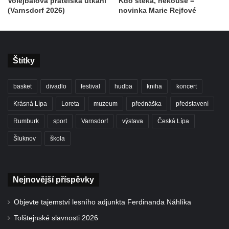
Volejbalová přátelská utkání
Kdo štěká, nekouše =
(Varnsdorf 2026)
novinka Marie Rejfové
Štítky
basket
divadlo
festival
hudba
kniha
koncert
Krásná Lípa
Loreta
muzeum
přednáška
představení
Rumburk
sport
Varnsdorf
výstava
Česká Lípa
Šluknov
škola
Nejnovější příspěvky
Objevte tajemství lesního adjunkta Ferdinanda Náhlíka
Tolštejnské slavnosti 2026