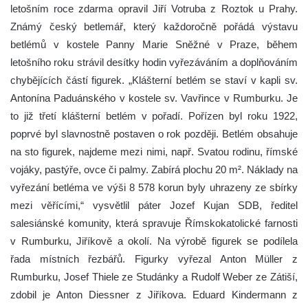
letošním roce zdarma opravil Jiří Votruba z Roztok u Prahy.
Známý český betlemář, který každoročně pořádá výstavu
betlémů v kostele Panny Marie Sněžné v Praze, během
letošního roku strávil desítky hodin vyřezáváním a doplňováním
chybějících částí figurek. „Klášterní betlém se staví v kapli sv.
Antonína Paduánského v kostele sv. Vavřince v Rumburku. Je
to již třetí klášterní betlém v pořadí. Pořízen byl roku 1922,
poprvé byl slavnostně postaven o rok později. Betlém obsahuje
na sto figurek, najdeme mezi nimi, např. Svatou rodinu, římské
vojáky, pastýře, ovce či palmy. Zabírá plochu 20 m². Náklady na
vyřezání betléma ve výši 8 578 korun byly uhrazeny ze sbírky
mezi věřícími,“ vysvětlil páter Jozef Kujan SDB, ředitel
salesiánské komunity, která spravuje Římskokatolické farnosti
v Rumburku, Jiříkově a okolí. Na výrobě figurek se podílela
řada místních řezbářů. Figurky vyřezal Anton Müller z
Rumburku, Josef Thiele ze Studánky a Rudolf Weber ze Zátiší,
zdobil je Anton Diessner z Jiříkova. Eduard Kindermann z