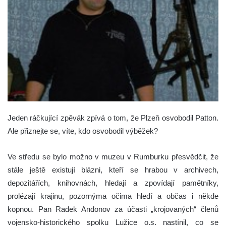
Jeden ráčkující zpěvák zpívá o tom, že Plzeň osvobodil Patton.
Ale přiznejte se, víte, kdo osvobodil výběžek?
Ve středu se bylo možno v muzeu v Rumburku přesvědčit, že
stále ještě existují blázni, kteří se hrabou v archivech,
depozitářích, knihovnách, hledají a zpovídají pamětníky,
prolézají krajinu, pozornýma očima hledí a občas i někde
kopnou. Pan Radek Andonov za účasti „krojovaných“ členů
vojensko-historického spolku Lužice o.s. nastínil, co se