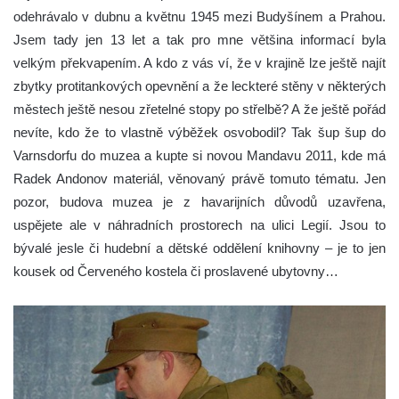
odehrávalo v dubnu a květnu 1945 mezi Budyšínem a Prahou.
Jsem tady jen 13 let a tak pro mne většina informací byla
velkým překvapením. A kdo z vás ví, že v krajině lze ještě najít
zbytky protitankových opevnění a že leckteré stěny v některých
městech ještě nesou zřetelné stopy po střelbě? A že ještě pořád
nevíte, kdo že to vlastně výběžek osvobodil? Tak šup šup do
Varnsdorfu do muzea a kupte si novou Mandavu 2011, kde má
Radek Andonov materiál, věnovaný právě tomuto tématu. Jen
pozor, budova muzea je z havarijních důvodů uzavřena,
uspějete ale v náhradních prostorech na ulici Legií. Jsou to
bývalé jesle či hudební a dětské oddělení knihovny – je to jen
kousek od Červeného kostela či proslavené ubytovny…