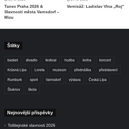
Tanec Praha 2026 &
Vernisáž: Ladislav Vlna „Roj“
Slavnosti města Varnsdorf –
Mizu
Štítky
basket
divadlo
festival
hudba
kniha
koncert
Krásná Lípa
Loreta
muzeum
přednáška
představení
Rumburk
sport
Varnsdorf
výstava
Česká Lípa
Šluknov
škola
Nejnovější příspěvky
Tolštejnské slavnosti 2026