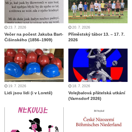
23. 7. 2026
20. 7. 2026
Večer na počest Jakuba Bart-
Příměstský tábor 13. – 17. 7.
Ćišinského (1856–1909)
2026
19. 7. 2026
18. 7. 2026
Lidi jsou lidi (i v Loretě)
Volejbalová přátelská utkání
(Varnsdorf 2026)