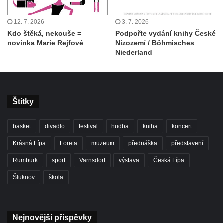
12. 7. 2026
3. 7. 2026
Kdo štěká, nekouše =
Podpořte vydání knihy České
novinka Marie Rejfové
Nizozemí / Böhmisches
Niederland
Štítky
basket
divadlo
festival
hudba
kniha
koncert
Krásná Lípa
Loreta
muzeum
přednáška
představení
Rumburk
sport
Varnsdorf
výstava
Česká Lípa
Šluknov
škola
Nejnovější příspěvky