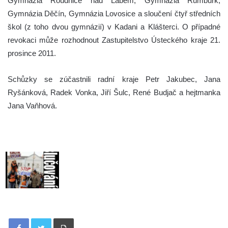
Gymnázia Roudnice nad Labem, Gymnázia Rumburk,
Gymnázia Děčín, Gymnázia Lovosice a sloučení čtyř středních
škol (z toho dvou gymnázií) v Kadani a Klášterci. O případné
revokaci může rozhodnout Zastupitelstvo Ústeckého kraje 21.
prosince 2011.
Schůzky se zúčastnili radní kraje Petr Jakubec, Jana
Ryšánková, Radek Vonka, Jiří Šulc, René Budjač a hejtmanka
Jana Vaňhová.
Tisknout