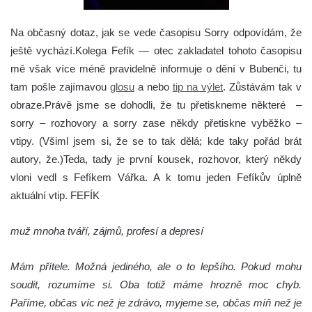
Na občasný dotaz, jak se vede časopisu Sorry odpovídám, že
ještě vychází.Kolega Fefík — otec zakladatel tohoto časopisu
mě však více méně pravidelně informuje o dění v Bubenči, tu
tam pošle zajímavou
glosu
a nebo
tip na výlet
. Zůstávám tak v
obraze.Právě jsme se dohodli, že tu přetiskneme některé –
sorry – rozhovory a sorry zase někdy přetiskne vyběžko –
vtipy. (Všiml jsem si, že se to tak dělá; kde taky pořád brát
autory, že.)Teda, tady je první kousek, rozhovor, který někdy
vloni vedl s Fefíkem Vářka. A k tomu jeden Fefíkův úplně
aktuální vtip.
FEFÍK
muž mnoha tváří, zájmů, profesí a depresí
Mám přítele. Možná jediného, ale o to lepšího. Pokud mohu
soudit, rozumíme si. Oba totiž máme hrozně moc chyb.
Paříme, občas víc než je zdrávo, myjeme se, občas míň než je