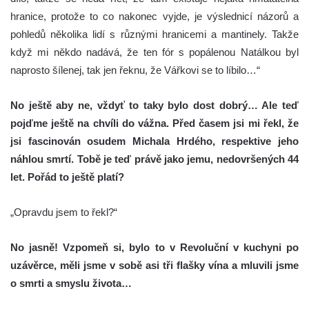
hranice, protože to co nakonec vyjde, je výslednicí názorů a
pohledů několika lidí s různými hranicemi a mantinely. Takže
když mi někdo nadává, že ten fór s popálenou Natálkou byl
naprosto šílenej, tak jen řeknu, že Vářkovi se to líbilo…“
No ještě aby ne, vždyť to taky bylo dost dobrý… Ale teď
pojďme ještě na chvíli do vážna. Před časem jsi mi řekl, že
jsi fascinován osudem Michala Hrdého, respektive jeho
náhlou smrtí. Tobě je teď právě jako jemu, nedovršených 44
let. Pořád to ještě platí?
„Opravdu jsem to řekl?“
No jasně! Vzpomeň si, bylo to v Revoluční v kuchyni po
uzávěrce, měli jsme v sobě asi tři flašky vína a mluvili jsme
o smrti a smyslu života…