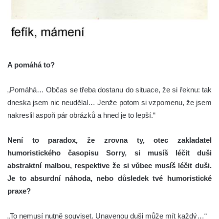
A pomáhá to?
„Pomáhá… Občas se třeba dostanu do situace, že si řeknu: tak
dneska jsem nic neudělal… Jenže potom si vzpomenu, že jsem
nakreslil aspoň pár obrázků a hned je to lepší.“
Není to paradox, že zrovna ty, otec zakladatel
humoristického časopisu Sorry, si musíš léčit duši
abstraktní malbou, respektive že si vůbec musíš léčit duši.
Je to absurdní náhoda, nebo důsledek tvé humoristické
praxe?
„To nemusí nutně souviset. Unavenou duši může mít každý…“