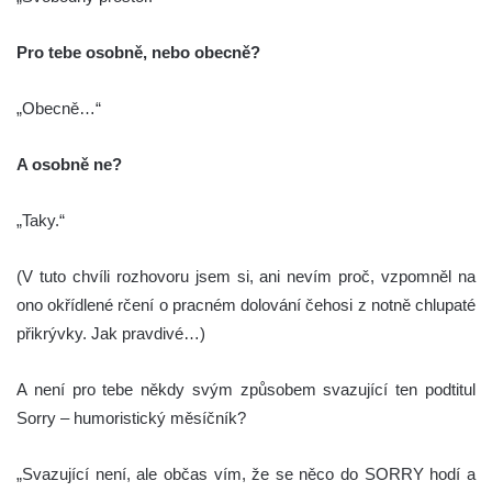
Pro tebe osobně, nebo obecně?
„Obecně…“
A osobně ne?
„Taky.“
(V tuto chvíli rozhovoru jsem si, ani nevím proč, vzpomněl na
ono okřídlené rčení o pracném dolování čehosi z notně chlupaté
přikrývky. Jak pravdivé…)
A není pro tebe někdy svým způsobem svazující ten podtitul
Sorry – humoristický měsíčník?
„Svazující není, ale občas vím, že se něco do SORRY hodí a