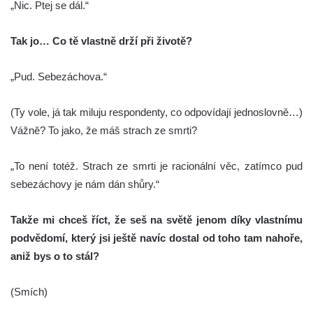
„Nic. Ptej se dál.“
Tak jo… Co tě vlastně drží při životě?
„Pud. Sebezáchova.“
(Ty vole, já tak miluju respondenty, co odpovídají jednoslovně…)
Vážně? To jako, že máš strach ze smrti?
„To není totéž. Strach ze smrti je racionální věc, zatímco pud
sebezáchovy je nám dán shůry.“
Takže mi chceš říct, že seš na světě jenom díky vlastnímu
podvědomí, který jsi ještě navíc dostal od toho tam nahoře,
aniž bys o to stál?
(Smích)