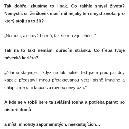
Tak dobře, zkusíme to jinak. Co takhle smysl života?
Nemyslíš si, že člověk musí mít nějaký ten smysl života, pro
který stojí za to žít?
„Nemusí, ale když ho má, tak se mu žije lehčeji.“
Tak na to fakt nemám, obracím stránku. Co třeba tvoje
pěvecká kariéra?
„Zdárně stagnuje. I když ne tak úplně. Teď jsem před pár dny
kapele představil mnou přetextovanou verzi písně Imagine a
chlapci mě s ní kupodivu rovnou nevyrazili.“
A kde se v tobě bere ta zvláštní touha a potřeba pátrat po
historii domů
a míst, mnohdy zapomenutých, neexistujících…