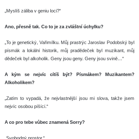
„Myslíš záliba v geniu loci?“
Ano, přesně tak. Co to je za zvláštní úchylku?
„To je genetický, Vařimílku. Můj prastrýc Jaroslav Podobský byl
písmák a lokální historik, můj pradědeček byl muzikant, můj
dědeček byl alkoholik. Geny jsou geny. Geny jsou svině…“
A kým se nejvíc cítíš být? Písmákem? Muzikantem?
Alkoholikem?
„Zatím to vypadá, že nejvlastnější jsou mi slova, takže jsem
nejvíc osobou píšící.“
A co pro tebe vůbec znamená Sorry?
„Svobodný prostor.“