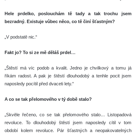
Hele prdelko, poslouchám tě tady a tak trochu jsem
bezradný. Existuje vůbec něco, co tě činí šťastným?
„V podstatě nic.“
Fakt jo? To si ze mě děláš prdel…
„Štěstí má víc podob a kvalit. Jedno je chvilkový a tomu já
říkám radost. A pak je štěstí dlouhodobý a tenhle pocit jsem
naposledy pocítil před dvaceti lety.“
A co se tak přelomového v tý době stalo?
„Skvěle řečeno, co se tak přelomového stalo… Listopadová
revoluce. To dlouhodobý štěstí jsem naposledy cítil v tom
období kolem revoluce. Pár šťastných a neopakovatelných