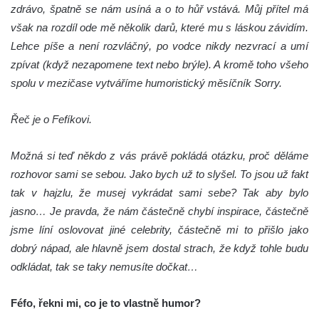
zdrávo, špatně se nám usíná a o to hůř vstává. Můj přítel má
však na rozdíl ode mě několik darů, které mu s láskou závidím.
Lehce píše a není rozvláčný, po vodce nikdy nezvrací a umí
zpívat (když nezapomene text nebo brýle). A kromě toho všeho
spolu v mezičase vytváříme humoristický měsíčník Sorry.
Řeč je o Fefíkovi.
Možná si teď někdo z vás právě pokládá otázku, proč děláme
rozhovor sami se sebou. Jako bych už to slyšel. To jsou už fakt
tak v hajzlu, že musej vykrádat sami sebe? Tak aby bylo
jasno… Je pravda, že nám částečně chybí inspirace, částečně
jsme líní oslovovat jiné celebrity, částečně mi to přišlo jako
dobrý nápad, ale hlavně jsem dostal strach, že když tohle budu
odkládat, tak se taky nemusíte dočkat…
Féfo, řekni mi, co je to vlastně humor?