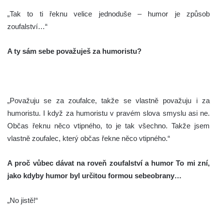
„Tak to ti řeknu velice jednoduše – humor je způsob
zoufalství…“
A ty sám sebe považuješ za humoristu?
„Považuju se za zoufalce, takže se vlastně považuju i za
humoristu. I když za humoristu v pravém slova smyslu asi ne.
Občas řeknu něco vtipného, to je tak všechno. Takže jsem
vlastně zoufalec, který občas řekne něco vtipného.“
A proč vůbec dávat na roveň zoufalství a humor To mi zní,
jako kdyby humor byl určitou formou sebeobrany…
„No jistě!“