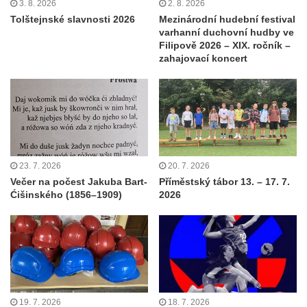
3. 8. 2026
2. 8. 2026
Tolštejnské slavnosti 2026
Mezinárodní hudební festival
varhanní duchovní hudby ve
Filipově 2026 – XIX. ročník –
zahajovací koncert
23. 7. 2026
20. 7. 2026
Večer na počest Jakuba Bart-
Příměstský tábor 13. – 17. 7.
Ćišinského (1856–1909)
2026
19. 7. 2026
18. 7. 2026