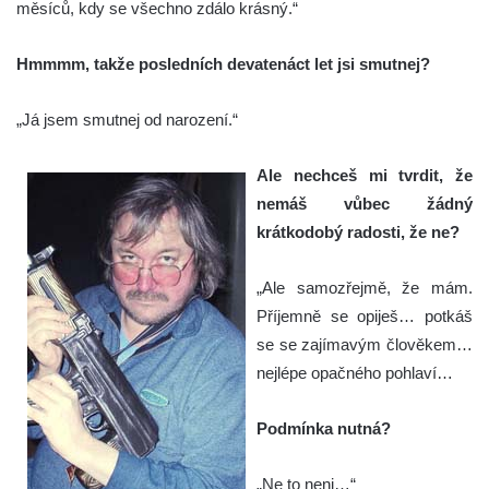
měsíců, kdy se všechno zdálo krásný.“
Hmmmm, takže posledních devatenáct let jsi smutnej?
„Já jsem smutnej od narození.“
Ale nechceš mi tvrdit, že
nemáš vůbec žádný
krátkodobý radosti, že ne?
„Ale samozřejmě, že mám.
Příjemně se opiješ… potkáš
se se zajímavým člověkem…
nejlépe opačného pohlaví…
Podmínka nutná?
„Ne to neni…“