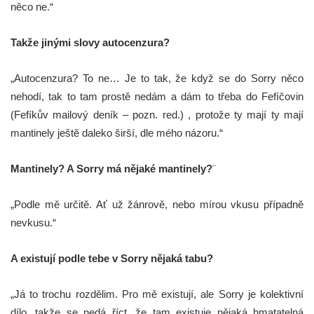
něco ne.“
Takže jinými slovy autocenzura?
„Autocenzura? To ne… Je to tak, že když se do Sorry něco
nehodí, tak to tam prostě nedám a dám to třeba do Fefíčovin
(Fefíkův mailový deník – pozn. red.) , protože ty mají ty mají
mantinely ještě daleko širší, dle mého názoru.“
Mantinely? A Sorry má nějaké mantinely?
¨
„Podle mě určitě. Ať už žánrově, nebo mírou vkusu případně
nevkusu.“
A existují podle tebe v Sorry nějaká tabu?
„Já to trochu rozdělim. Pro mě existují, ale Sorry je kolektivní
dílo, takže se nedá říct, že tam existuje nějaká hmatatelná