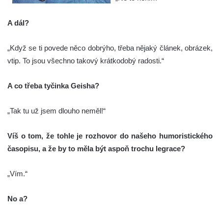
A dál?
„Když se ti povede něco dobrýho, třeba nějaký článek, obrázek,
vtip. To jsou všechno takový krátkodobý radosti.“
A co třeba tyčinka Geisha?
„Tak tu už jsem dlouho neměl!“
Víš o tom, že tohle je rozhovor do našeho humoristického
časopisu, a že by to měla být aspoň trochu legrace?
„Vím.“
No a?