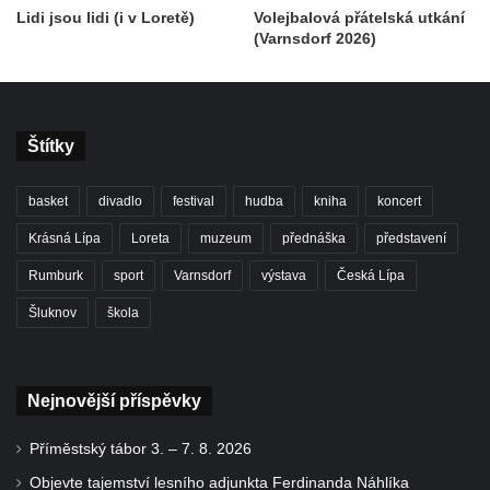
Lidi jsou lidi (i v Loretě)
Volejbalová přátelská utkání
(Varnsdorf 2026)
Štítky
basket
divadlo
festival
hudba
kniha
koncert
Krásná Lípa
Loreta
muzeum
přednáška
představení
Rumburk
sport
Varnsdorf
výstava
Česká Lípa
Šluknov
škola
Nejnovější příspěvky
Příměstský tábor 3. – 7. 8. 2026
Objevte tajemství lesního adjunkta Ferdinanda Náhlíka