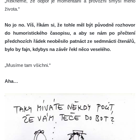
„Řekněme, že odpor je momentální a provozní smysl mého
života.“
No jo no. Víš, říkám si, že tohle měl být původně rozhovor
do humoristického časopisu, a aby se nám po přečtení
předchozích řádek neoběsilo patnáct ze sedmnácti čtenářů,
bylo by fajn, kdybys na závěr řekl něco veselého.
„Musíme tam všichni.“
Aha…