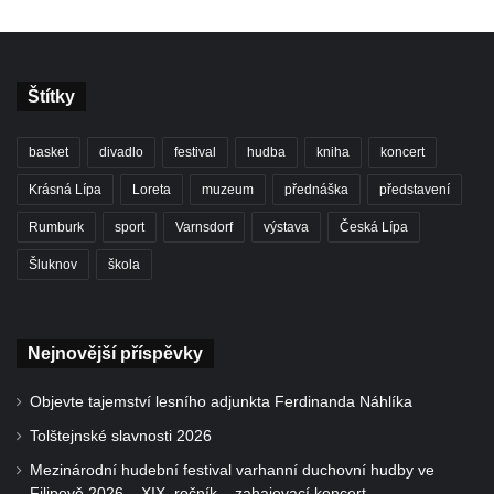
Štítky
basket
divadlo
festival
hudba
kniha
koncert
Krásná Lípa
Loreta
muzeum
přednáška
představení
Rumburk
sport
Varnsdorf
výstava
Česká Lípa
Šluknov
škola
Nejnovější příspěvky
Objevte tajemství lesního adjunkta Ferdinanda Náhlíka
Tolštejnské slavnosti 2026
Mezinárodní hudební festival varhanní duchovní hudby ve
Filipově 2026 – XIX. ročník – zahajovací koncert