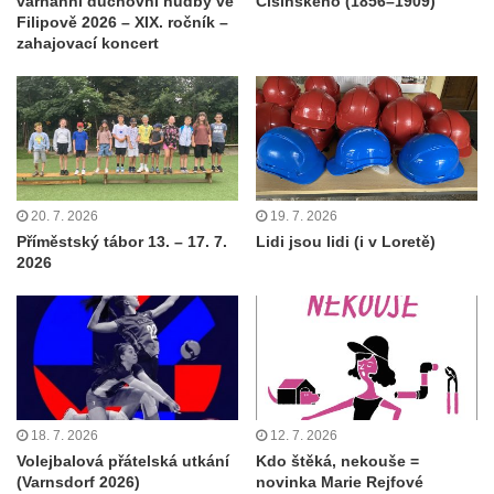
varhanní duchovní hudby ve
Ćišinského (1856–1909)
Filipově 2026 – XIX. ročník –
zahajovací koncert
20. 7. 2026
19. 7. 2026
Příměstský tábor 13. – 17. 7.
Lidi jsou lidi (i v Loretě)
2026
18. 7. 2026
12. 7. 2026
Volejbalová přátelská utkání
Kdo štěká, nekouše =
(Varnsdorf 2026)
novinka Marie Rejfové