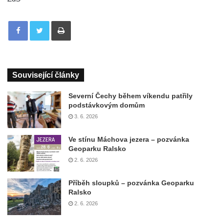
Tisknout
Související články
Severní Čechy během víkendu patřily
podstávkovým domům
3. 6. 2026
Ve stínu Máchova jezera – pozvánka
Geoparku Ralsko
2. 6. 2026
Příběh sloupků – pozvánka Geoparku
Ralsko
2. 6. 2026