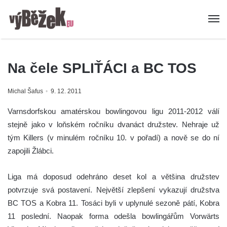
Na čele SPLIŤÁCI a BC TOS
Michal Šafus
9. 12. 2011
Varnsdorfskou amatérskou bowlingovou ligu 2011-2012 válí
stejně jako v loňském ročníku dvanáct družstev. Nehraje už
tým Killers (v minulém ročníku 10. v pořadí) a nově se do ní
zapojili Žlábci.
Liga má doposud odehráno deset kol a většina družstev
potvrzuje svá postavení. Největší zlepšení vykazují družstva
BC TOS a Kobra 11. Tosáci byli v uplynulé sezoně pátí, Kobra
11 poslední. Naopak forma odešla bowlingářům Vorwärts