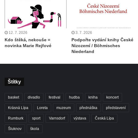
12. 7. 2026
3. 7. 2026
Kdo štěká, nekouše =
Podpořte vydání knihy České
novinka Marie Rejfové
Nizozemí / Böhmisches
Niederland
Štítky
basket
divadlo
festival
hudba
kniha
koncert
Krásná Lípa
Loreta
muzeum
přednáška
představení
Rumburk
sport
Varnsdorf
výstava
Česká Lípa
Šluknov
škola