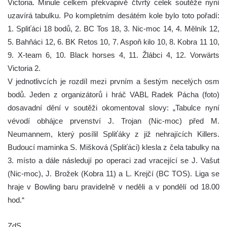
Victoria. Minule celkem překvapivě čtvrtý celek soutěže nyní
uzavírá tabulku. Po kompletním desátém kole bylo toto pořadí:
1. Spliťáci 18 bodů, 2. BC Tos 18, 3. Nic-moc 14, 4. Mělník 12,
5. Bahňáci 12, 6. BK Retos 10, 7. Aspoň kilo 10, 8. Kobra 11 10,
9. X-team 6, 10. Black horses 4, 11. Žlábci 4, 12. Vorwärts
Victoria 2.
V jednotlivcích je rozdíl mezi prvním a šestým necelých osm
bodů. Jeden z organizátorů i hráč VABL Radek Pácha (foto)
dosavadní dění v soutěži okomentoval slovy: „Tabulce nyní
vévodí obhájce prvenství J. Trojan (Nic-moc) před M.
Neumannem, který posílil Spliťáky z již nehrajících Killers.
Budoucí maminka S. Mišková (Spliťáci) klesla z čela tabulky na
3. místo a dále následují po operaci zad vracející se J. Vašut
(Nic-moc), J. Brožek (Kobra 11) a L. Krejčí (BC TOS). Liga se
hraje v Bowling baru pravidelně v neděli a v pondělí od 18.00
hod.“
ZdS