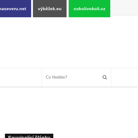
naseveru.net
výběžek.eu
cokolivokoli.cz
Související články