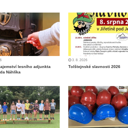
26
3. 8. 2026
tajemství lesního adjunkta
Tolštejnské slavnosti 2026
da Náhlíka