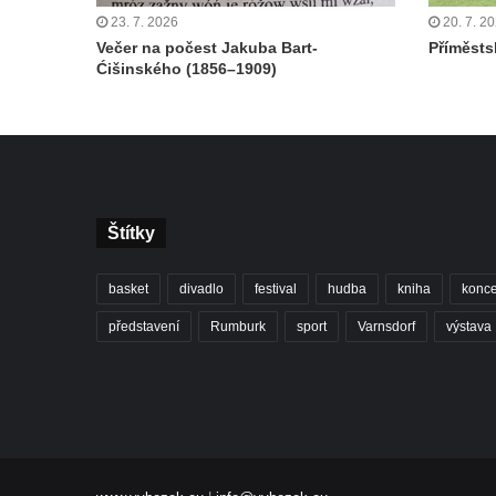
23. 7. 2026
20. 7. 2
Večer na počest Jakuba Bart-
Příměstsk
Ćišinského (1856–1909)
Štítky
basket
divadlo
festival
hudba
kniha
konce
představení
Rumburk
sport
Varnsdorf
výstava