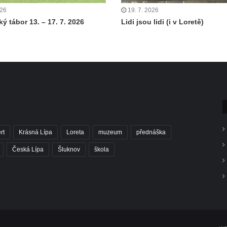
026
19. 7. 2026
ý tábor 13. – 17. 7. 2026
Lidi jsou lidi (i v Loretě)
rt
Krásná Lípa
Loreta
muzeum
přednáška
Česká Lípa
Šluknov
škola