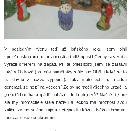
V posledním týdnu teď už loňského roku jsem plnil
společensko-rodinné povinnosti a tudíž opustil Čechy severní a
vyrazil směrem na západ. Při té příležitosti jsem se zastavil
také v Ostrově (pro nás pamětníky stále nad Ohří, i když se to
už dávno z názvu vypouští).
Taky máte potíž s mladou
generací, že nelpí na věcech? Že by nejraději všechno „staré“ a
„nepotřebné harampádí“ naházeli do kontejnerů? Naštěstí jsme
ale my hromaditelé stále naživu a leckdo má možnost svou
zálibu za nemalého zájmu veřejnosti ukázat. Někde hromadí
muzea, někde soukromníci.