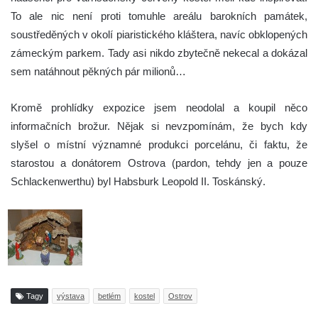
To ale nic není proti tomuhle areálu barokních památek,
soustředěných v okolí piaristického kláštera, navíc obklopených
zámeckým parkem. Tady asi nikdo zbytečně nekecal a dokázal
sem natáhnout pěkných pár milionů…
Kromě prohlídky expozice jsem neodolal a koupil něco
informačních brožur. Nějak si nevzpomínám, že bych kdy
slyšel o místní významné produkci porcelánu, či faktu, že
starostou a donátorem Ostrova (pardon, tehdy jen a pouze
Schlackenwerthu) byl Habsburk Leopold II. Toskánský.
Tagy
výstava
betlém
kostel
Ostrov