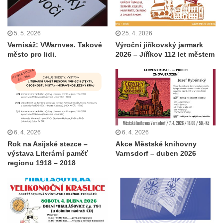
5. 5. 2026
25. 4. 2026
Vernisáž: VWarnves. Takové
Výroční jiříkovský jarmark
město pro lidi.
2026 – Jiříkov 112 let městem
6. 4. 2026
6. 4. 2026
Rok na Asijské stezce –
Akce Městské knihovny
výstava Literární paměť
Varnsdorf – duben 2026
regionu 1918 – 2018