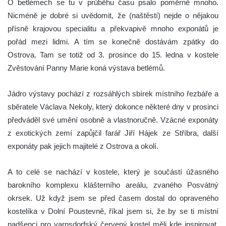
O betlémech se tu v průběhu času psalo poměrně mnoho.
Nicméně je dobré si uvědomit, že (naštěstí) nejde o nějakou
přísně krajovou specialitu a překvapivě mnoho exponátů je
pořád mezi lidmi. A tím se konečně dostávám zpátky do
Ostrova. Tam se totiž od 3. prosince do 15. ledna v kostele
Zvěstování Panny Marie koná výstava betlémů.
Jádro výstavy pochází z rozsáhlých sbírek místního řezbáře a
sběratele Václava Nekoly, který dokonce některé dny v prosinci
předváděl své umění osobně a vlastnoručně. Vzácné exponáty
z exotických zemí zapůjčil farář Jiří Hájek ze Stříbra, další
exponáty pak jejich majitelé z Ostrova a okolí.
A to celé se nachází v kostele, který je součástí úžasného
barokního komplexu klášterního areálu, zvaného Posvátný
okrsek. Už když jsem se před časem dostal do opraveného
kostelíka v Dolní Poustevně, říkal jsem si, že by se ti místní
nadšenci pro varnsdorfský červený kostel měli kde inspirovat.