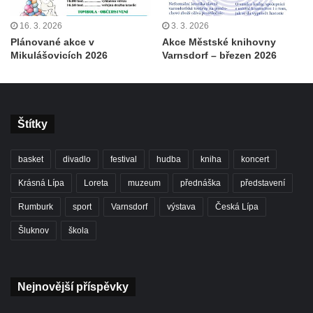
16. 3. 2026
3. 3. 2026
Plánované akce v
Akce Městské knihovny
Mikulášovicích 2026
Varnsdorf – březen 2026
Štítky
basket
divadlo
festival
hudba
kniha
koncert
Krásná Lípa
Loreta
muzeum
přednáška
představení
Rumburk
sport
Varnsdorf
výstava
Česká Lípa
Šluknov
škola
Nejnovější příspěvky