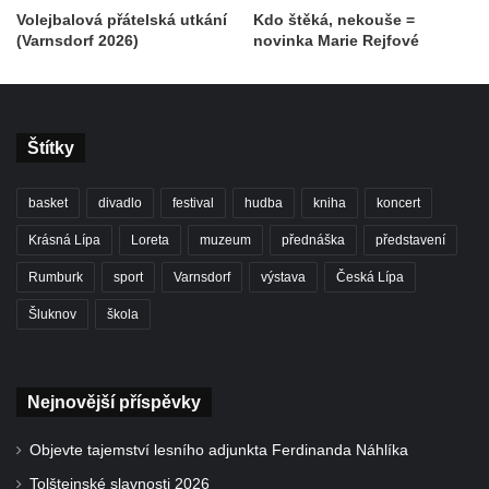
Volejbalová přátelská utkání
Kdo štěká, nekouše =
(Varnsdorf 2026)
novinka Marie Rejfové
Štítky
basket
divadlo
festival
hudba
kniha
koncert
Krásná Lípa
Loreta
muzeum
přednáška
představení
Rumburk
sport
Varnsdorf
výstava
Česká Lípa
Šluknov
škola
Nejnovější příspěvky
Objevte tajemství lesního adjunkta Ferdinanda Náhlíka
Tolštejnské slavnosti 2026