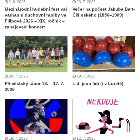
2. 8. 2026
23. 7. 2026
Mezinárodní hudební festival
Večer na počest Jakuba Bart-
varhanní duchovní hudby ve
Ćišinského (1856–1909)
Filipově 2026 – XIX. ročník –
zahajovací koncert
20. 7. 2026
19. 7. 2026
Příměstský tábor 13. – 17. 7.
Lidi jsou lidi (i v Loretě)
2026
18. 7. 2026
12. 7. 2026