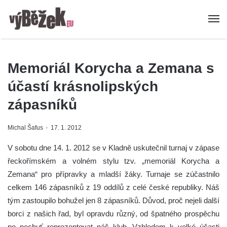
Memoriál Korycha a Zemana s
účastí krásnolipských
zápasníků
Michal Šafus
17. 1. 2012
V sobotu dne 14. 1. 2012 se v Kladně uskutečnil turnaj v zápase
řeckořímském a volném stylu tzv. „memoriál Korycha a
Zemana“ pro přípravky a mladší žáky. Turnaje se zúčastnilo
celkem 146 zápasníků z 19 oddílů z celé české republiky. Náš
tým zastoupilo bohužel jen 8 zápasníků. Důvod, proč nejeli další
borci z našich řad, byl opravdu různý, od špatného prospěchu
po nechuť reprezentovat náš klub. Vzhledem k velké účasti