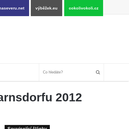
naseveru.net
výběžek.eu
cokolivokoli.cz
arnsdorfu 2012
Související články