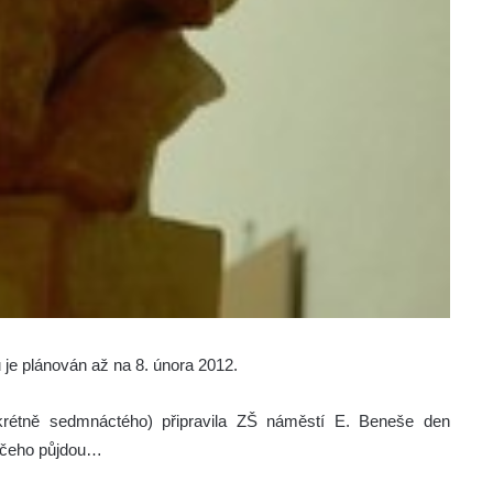
 je plánován až na 8. února 2012.
krétně sedmnáctého) připravila ZŠ náměstí E. Beneše den
do čeho půjdou…