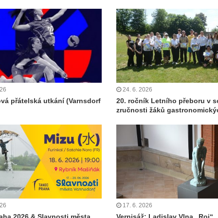
026
24. 6. 2026
ová přátelská utkání (Varnsdorf
20. ročník Letního přeboru v s
zručnosti žáků gastronomický
026
17. 6. 2026
aha 2026 & Slavnosti města
Vernisáž: Ladislav Vlna „Roj“