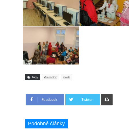
Tagy
Varnsdorf
škola
Tisknout
Facebook
Twitter
Podobné články