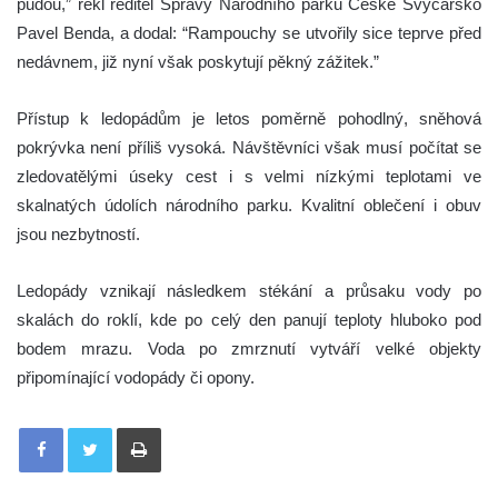
půdou,” řekl ředitel Správy Národního parku České Švýcarsko
Pavel Benda, a dodal: “Rampouchy se utvořily sice teprve před
nedávnem, již nyní však poskytují pěkný zážitek.”
Přístup k ledopádům je letos poměrně pohodlný, sněhová
pokrývka není příliš vysoká. Návštěvníci však musí počítat se
zledovatělými úseky cest i s velmi nízkými teplotami ve
skalnatých údolích národního parku. Kvalitní oblečení i obuv
jsou nezbytností.
Ledopády vznikají následkem stékání a průsaku vody po
skalách do roklí, kde po celý den panují teploty hluboko pod
bodem mrazu. Voda po zmrznutí vytváří velké objekty
připomínající vodopády či opony.
Tisknout