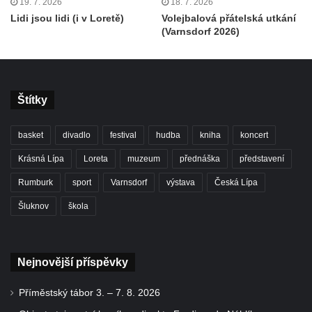
19. 7. 2026
18. 7. 2026
Lidi jsou lidi (i v Loretě)
Volejbalová přátelská utkání
(Varnsdorf 2026)
Štítky
basket
divadlo
festival
hudba
kniha
koncert
Krásná Lípa
Loreta
muzeum
přednáška
představení
Rumburk
sport
Varnsdorf
výstava
Česká Lípa
Šluknov
škola
Nejnovější příspěvky
Příměstský tábor 3. – 7. 8. 2026