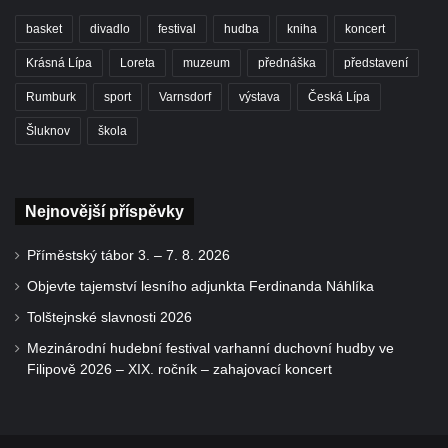
basket
divadlo
festival
hudba
kniha
koncert
Krásná Lípa
Loreta
muzeum
přednáška
představení
Rumburk
sport
Varnsdorf
výstava
Česká Lípa
Šluknov
škola
Nejnovější příspěvky
Příměstský tábor 3. – 7. 8. 2026
Objevte tajemství lesního adjunkta Ferdinanda Náhlíka
Tolštejnské slavnosti 2026
Mezinárodní hudební festival varhanní duchovní hudby ve
Filipově 2026 – XIX. ročník – zahajovací koncert