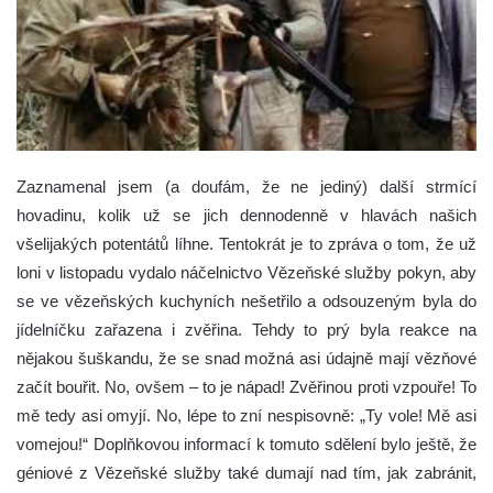
Zaznamenal jsem (a doufám, že ne jediný) další strmící
hovadinu, kolik už se jich dennodenně v hlavách našich
všelijakých potentátů líhne. Tentokrát je to zpráva o tom, že už
loni v listopadu vydalo náčelnictvo Vězeňské služby pokyn, aby
se ve vězeňských kuchyních nešetřilo a odsouzeným byla do
jídelníčku zařazena i zvěřina.
Tehdy to prý byla reakce na
nějakou šuškandu, že se snad možná asi údajně mají vězňové
začít bouřit. No, ovšem – to je nápad! Zvěřinou proti vzpouře! To
mě tedy asi omyjí. No, lépe to zní nespisovně: „Ty vole! Mě asi
vomejou!“ Doplňkovou informací k tomuto sdělení bylo ještě, že
géniové z Vězeňské služby také dumají nad tím, jak zabránit,