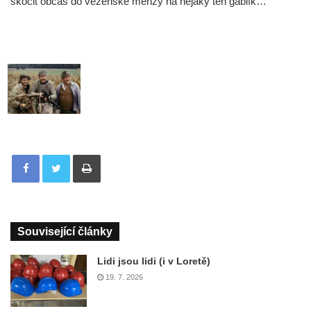
skočit občas do vězeňské menzy na nějaký ten gáblík…
Tisknout
Související články
Lidi jsou lidi (i v Loretě)
19. 7. 2026