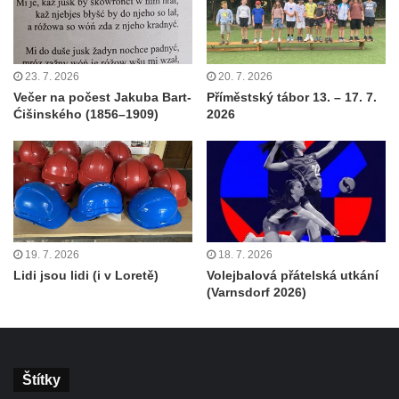
23. 7. 2026
20. 7. 2026
Večer na počest Jakuba Bart-
Příměstský tábor 13. – 17. 7.
Ćišinského (1856–1909)
2026
19. 7. 2026
18. 7. 2026
Lidi jsou lidi (i v Loretě)
Volejbalová přátelská utkání
(Varnsdorf 2026)
Štítky