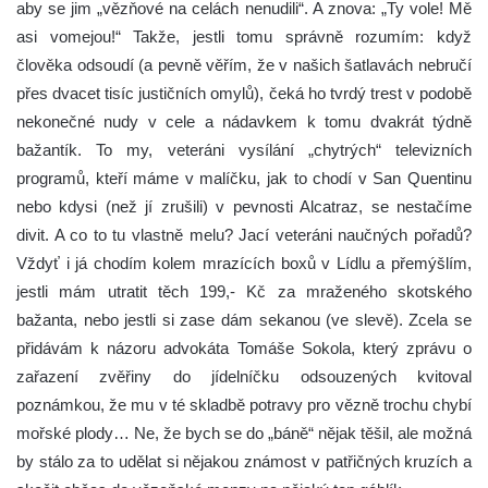
aby se jim „vězňové na celách nenudili“. A znova: „Ty vole! Mě
asi vomejou!“ Takže, jestli tomu správně rozumím: když
člověka odsoudí (a pevně věřím, že v našich šatlavách nebručí
přes dvacet tisíc justičních omylů), čeká ho tvrdý trest v podobě
nekonečné nudy v cele a nádavkem k tomu dvakrát týdně
bažantík. To my, veteráni vysílání „chytrých“ televizních
programů, kteří máme v malíčku, jak to chodí v San Quentinu
nebo kdysi (než jí zrušili) v pevnosti Alcatraz, se nestačíme
divit. A co to tu vlastně melu? Jací veteráni naučných pořadů?
Vždyť i já chodím kolem mrazících boxů v Lídlu a přemýšlím,
jestli mám utratit těch 199,- Kč za mraženého skotského
bažanta, nebo jestli si zase dám sekanou (ve slevě). Zcela se
přidávám k názoru advokáta Tomáše Sokola, který zprávu o
zařazení zvěřiny do jídelníčku odsouzených kvitoval
poznámkou, že mu v té skladbě potravy pro vězně trochu chybí
mořské plody… Ne, že bych se do „báně“ nějak těšil, ale možná
by stálo za to udělat si nějakou známost v patřičných kruzích a