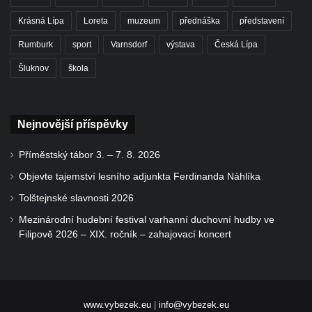
Krásná Lípa
Loreta
muzeum
přednáška
představení
Rumburk
sport
Varnsdorf
výstava
Česká Lípa
Šluknov
škola
Nejnovější příspěvky
Příměstský tábor 3. – 7. 8. 2026
Objevte tajemství lesního adjunkta Ferdinanda Náhlíka
Tolštejnské slavnosti 2026
Mezinárodní hudební festival varhanní duchovní hudby ve
Filipově 2026 – XIX. ročník – zahajovací koncert
www.vybezek.eu
|
info@vybezek.eu