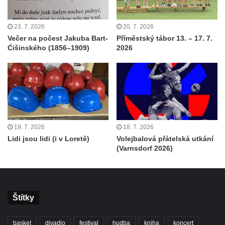
23. 7. 2026
20. 7. 2026
Večer na počest Jakuba Bart-
Příměstský tábor 13. – 17. 7.
Ćišinského (1856–1909)
2026
19. 7. 2026
18. 7. 2026
Lidi jsou lidi (i v Loretě)
Volejbalová přátelská utkání
(Varnsdorf 2026)
Štítky
basket
divadlo
festival
hudba
kniha
koncert