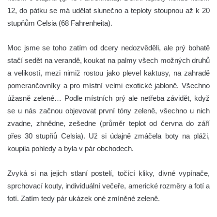
12, do pátku se má udělat slunečno a teploty stoupnou až k 20
stupňům Celsia (68 Fahrenheita).
Moc jsme se toho zatím od dcery nedozvěděli, ale prý bohatě
stačí sedět na verandě, koukat na palmy všech možných druhů
a velikostí, mezi nimiž rostou jako plevel kaktusy, na zahradě
pomerančovníky a pro místní velmi exotické jabloně. Všechno
úžasně zelené… Podle místních prý ale netřeba závidět, když
se u nás začnou objevovat první tóny zeleně, všechno u nich
zvadne, zhnědne, zešedne (průměr teplot od června do září
přes 30 stupňů Celsia). Už si údajně zmáčela boty na pláži,
koupila pohledy a byla v pár obchodech.
Zvyká si na jejich stlaní postelí, točící kliky, divné vypínače,
sprchovací kouty, individuální večeře, americké rozměry a fotí a
fotí. Zatím tedy pár ukázek oné zmíněné zeleně.