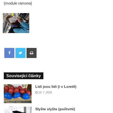
{module ramona}
Tisknout
Související články
Lidi jsou lidi (i v Loretě)
19. 7. 2026
Slyšte slyšte (počtvrté)