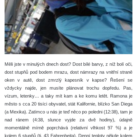
Měli jste v minulých dnech dost? Dost bílé barvy, z níž bolí oči,
dost stupňů pod bodem mrazu, dost námrazy na vnitřní straně
oken v autě, dost zmrzlý kapesník v kapse?
Řešení se
vždycky najde, jen musíte plánovat trochu dopředu. Pas,
vízum, letenky… a taky mít kam a ke komu letět. Ramona je
město s cca 20 tisíci obyvatel, stát Kalifornie, blízko San Diega
(a Mexika). Zatímco u nás je teď něco po poledni (12:38), tam je
nad ránem (4:38, slunce vyjde za dvě hodiny), údajně
momentálně mírně poprchává (relativní vlhkost 97 %) a je
kolem 6 stupňů (tj. 43 Fahrenheita). Denní teploty někde kolem