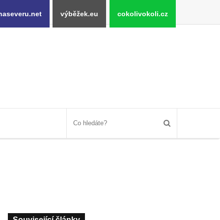
naseveru.net
výběžek.eu
cokolivokoli.cz
Související články