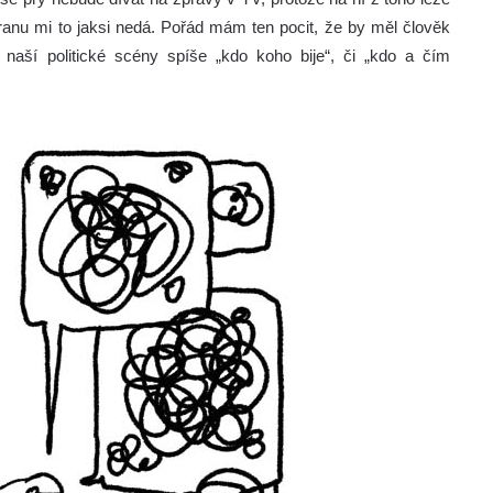
tranu mi to jaksi nedá. Pořád mám ten pocit, že by měl člověk
 naší politické scény spíše „kdo koho bije“, či „kdo a čím