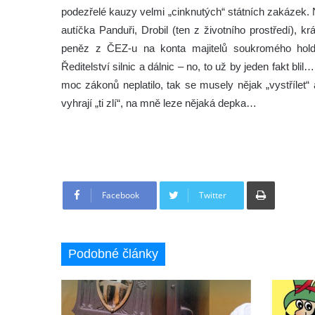
podezřelé kauzy velmi „cinknutých“ státních zakázek. 
autíčka Panduři, Drobil (ten z životního prostředí), 
peněz z ČEZ-u na konta majitelů soukromého holdi
Ředitelství silnic a dálnic – no, to už by jeden fakt b
moc zákonů neplatilo, tak se musely nějak „vystřílet“
vyhrají „ti zlí“, na mně leze nějaká depka…
Tisknout
Facebook
Twitter
Podobné články