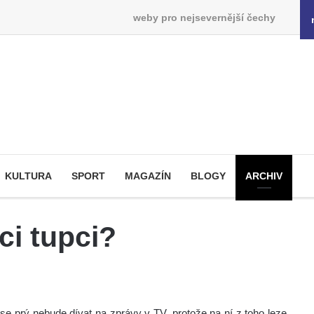
weby pro nejsevernější čechy
KULTURA
SPORT
MAGAZÍN
BLOGY
ARCHIV
ci tupci?
 se prý nebude dívat na zprávy v TV, protože na ní z toho leze