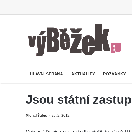
HLAVNÍ STRANA
AKTUALITY
POZVÁNKY
Jsou státní zastup
Michal Šafus
27. 2. 2012
Moje milá Dominika se rozhodla vyřešit „to“ rázně. Už