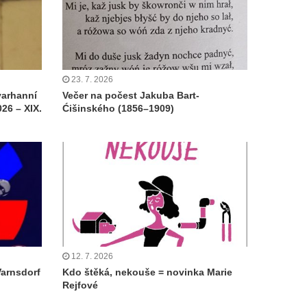
23. 7. 2026
varhanní
Večer na počest Jakuba Bart-
26 – XIX.
Ćišinského (1856–1909)
12. 7. 2026
Varnsdorf
Kdo štěká, nekouše = novinka Marie
Rejfové