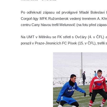
Po odřeknutí zápasu od prvoligové Mladé Boleslavi
Corgoň ligy MFK Ružomberok vedený trenérem A. Křečk
centru Cany hlavou trefil Melunovič (na fotu před zápa
Na UMT v Mělníku se FK střetl s Ovčáry (4. v ČFL) a
porazil v Praze-Jinonicích FC Písek (15. v ČFL), trefili