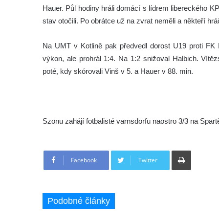
Hauer. Půl hodiny hráli domácí s lídrem libereckého KP
stav otočili. Po obrátce už na zvrat neměli a někteří hr
Na UMT v Kotlině pak předvedl dorost U19 proti FK
výkon, ale prohrál 1:4. Na 1:2 snižoval Halbich. Vítěz
poté, kdy skórovali Vinš v 5. a Hauer v 88. min.
Szonu zahájí fotbalisté varnsdorfu naostro 3/3 na Spart
Tisknout
Facebook
Twitter
Podobné články