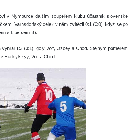
 byl v Nymburce dalším soupeřem klubu účastník slovenské
em. Varnsdorfský celek v něm zvítězil 0:1 (0:0), když se po
sem s Libercem B).
 vyhrál 1:3 (0:1), góly Volf, Özbey a Chod. Stejným poměrem
 se Rudnytskyy, Volf a Chod.