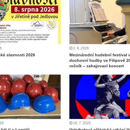
26
2. 8. 2026
ské slavnosti 2026
Mezinárodní hudební festival 
duchovní hudby ve Filipově 20
ročník – zahajovací koncert
026
18. 7. 2026
lidi (i v Loretě)
Volejbalová přátelská utkání (