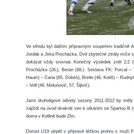
Ve středu byl dalším přípravným soupeřem tradičně Ar
Jordák a Jirka Procházka. Dvě zbytečné ztráty míče s
dokázal vždy srovnat. Konečný výsledek zněl 2:2 (0
Procházka (26.), Beran (88.). Sestava FK: Porcal – T
Hauer) – Cana (65. Dobeš), Breite (46. Kotiš) – Rudny
– Volf (46. Melunovič, 57. Šljivič).
Jarní druholigové odvety sezony 2011-2012 by měly 
zajíždí na úvod dvakrát ven k utkáním se Spartou B 
doma v Kotlině bude Zlín.
Dorost U19 utrpěl v přípravě těžkou prohru s muži F