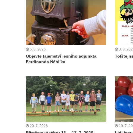
6. 8. 2026
3. 8. 20
Objevte tajemství lesního adjunkta
Tolštejn
Ferdinanda Náhlíka
20. 7. 2026
19. 7. 2
Příměstský tábor 13. – 17. 7. 2026
Lidi jsou 