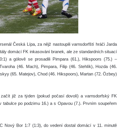
senál Česká Lípa, za nějž nastoupili varnsdorfští hráči Jarda
tály domácí FK inkasování branek, ale ze standardních situací
:1) a gólově se prosadili Pimpara (61.), Hikspoors (75.) –
varoha (46. Mach), Pimpara, Filip (46. Stehlík), Hozda (46.
tskyy (65. Matejov), Chod (46. Hikspoors), Martan (72. Özbey)
začít již za týden (pokud počasí dovolí) a varnsdorfský FK
(v tabulce po podzimu 16.) a s Opavou (7.). Prvním soupeřem
C Nový Bor 1:7 (1:3), do vedení dostal domácí v 11. minutě