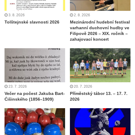
3. 8. 2026
2. 8. 2026
Tolštejnské slavnosti 2026
Mezinárodní hudební festival
varhanní duchovní hudby ve
Filipově 2026 – XIX. ročník –
zahajovací koncert
23. 7. 2026
20. 7. 2026
Večer na počest Jakuba Bart-
Příměstský tábor 13. – 17. 7.
Ćišinského (1856–1909)
2026