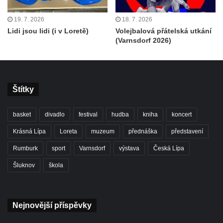
19. 7. 2026
18. 7. 2026
Lidi jsou lidi (i v Loretě)
Volejbalová přátelská utkání
(Varnsdorf 2026)
Štítky
basket
divadlo
festival
hudba
kniha
koncert
Krásná Lípa
Loreta
muzeum
přednáška
představení
Rumburk
sport
Varnsdorf
výstava
Česká Lípa
Šluknov
škola
Nejnovější příspěvky