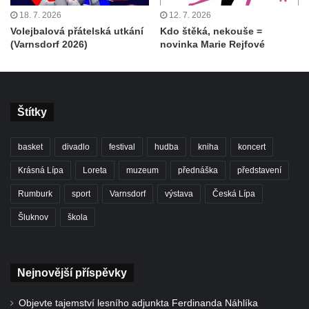
18. 7. 2026
12. 7. 2026
Volejbalová přátelská utkání
Kdo štěká, nekouše =
(Varnsdorf 2026)
novinka Marie Rejfové
Štítky
basket
divadlo
festival
hudba
kniha
koncert
Krásná Lípa
Loreta
muzeum
přednáška
představení
Rumburk
sport
Varnsdorf
výstava
Česká Lípa
Šluknov
škola
Nejnovější příspěvky
Objevte tajemství lesního adjunkta Ferdinanda Náhlíka