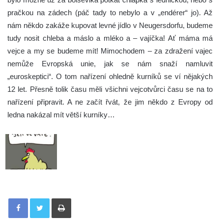
pračkou na zádech (páč tady to nebylo a v „endérer“ jo). Až
nám někdo zakáže kupovat levné jídlo v Neugersdorfu, budeme
tudy nosit chleba a máslo a mléko a – vajíčka! Ať máma má
vejce a my se budeme mít! Mimochodem – za zdražení vajec
nemůže Evropská unie, jak se nám snaží namluvit
„euroskeptici“. O tom nařízení ohledně kurníků se ví nějakých
12 let. Přesně tolik času měli všichni vejcotvůrci času se na to
nařízení připravit. A ne začít řvát, že jim někdo z Evropy od
ledna nakázal mít větší kurníky…
Tisknout