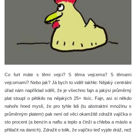
Co furt máte s těmi vejci? S těma vejcema? S těmami
vejcomami? Nebo jak? Já bych to viděl takhle: Nějaký centrální
úřad nám například sdělí, že je všechno fajn a jakýsi průměrný
plat stoupl o pětikilo na nějakých 25+ tisíc.
Fajn, asi si někdo
nahoře hned myslí, že pro tyhle lidi (tu abstraktní množinu s
průměrným platem) pak není od věci okamžitě zdražit vajíčka o
sto procent (a benzín a naftu a teplo a činži a chleba a máslo a
přitlačit na daních). Zdražit o tolik, že vajíčko teď vyjde dráž, než