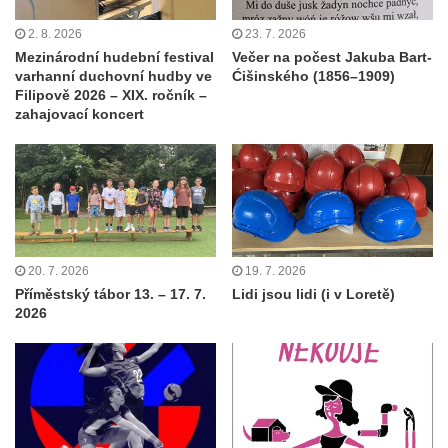
2. 8. 2026
23. 7. 2026
Mezinárodní hudební festival
Večer na počest Jakuba Bart-
varhanní duchovní hudby ve
Ćišinského (1856–1909)
Filipově 2026 – XIX. ročník –
zahajovací koncert
20. 7. 2026
19. 7. 2026
Příměstský tábor 13. – 17. 7.
Lidi jsou lidi (i v Loretě)
2026