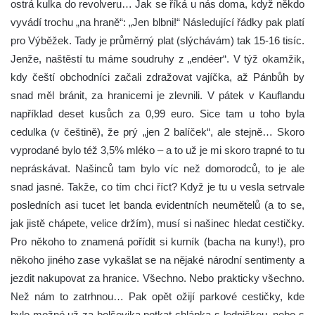
ostrá kulka do revolveru… Jak se říká u nás doma, když někdo
vyvádí trochu „na hraně“: „Jen blbni!“ Následující řádky pak platí
pro Výběžek. Tady je průměrný plat (slýchávám) tak 15-16 tisíc.
Jenže, naštěstí tu máme soudruhy z „endéer“. V týž okamžik,
kdy čeští obchodníci začali zdražovat vajíčka, až Pánbůh by
snad měl bránit, za hranicemi je zlevnili. V pátek v Kauflandu
například deset kusůch za 0,99 euro. Sice tam u toho byla
cedulka (v češtině), že prý „jen 2 balíček“, ale stejně… Skoro
vyprodané bylo též 3,5% mléko – a to už je mi skoro trapné to tu
nepráskávat. Našinců tam bylo víc než domorodců, to je ale
snad jasné. Takže, co tím chci říct? Když je tu u vesla setrvale
posledních asi tucet let banda evidentních neumětelů (a to se,
jak jistě chápete, velice držím), musí si našinec hledat cestičky.
Pro někoho to znamená pořídit si kurník (bacha na kuny!), pro
někoho jiného zase vykašlat se na nějaké národní sentimenty a
jezdit nakupovat za hranice. Všechno. Nebo prakticky všechno.
Než nám to zatrhnou… Pak opět ožijí parkové cestičky, kde
bylo možné už za bolševika potkat chlápka s ledničkou, nebo s