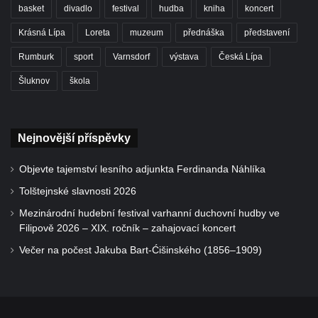
basket
divadlo
festival
hudba
kniha
koncert
Krásná Lípa
Loreta
muzeum
přednáška
představení
Rumburk
sport
Varnsdorf
výstava
Česká Lípa
Šluknov
škola
Nejnovější příspěvky
Objevte tajemství lesního adjunkta Ferdinanda Náhlíka
Tolštejnské slavnosti 2026
Mezinárodní hudební festival varhanní duchovní hudby ve
Filipově 2026 – XIX. ročník – zahajovací koncert
Večer na počest Jakuba Bart-Ćišinského (1856–1909)