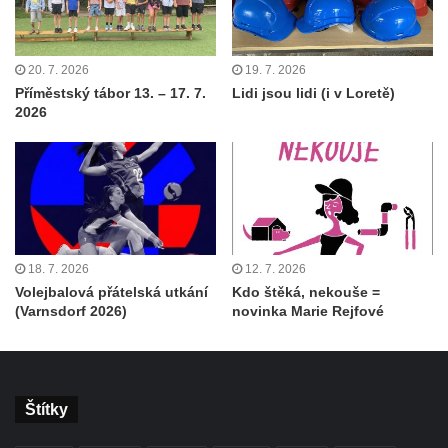
20. 7. 2026
19. 7. 2026
Příměstský tábor 13. – 17. 7.
Lidi jsou lidi (i v Loretě)
2026
18. 7. 2026
12. 7. 2026
Volejbalová přátelská utkání
Kdo štěká, nekouše =
(Varnsdorf 2026)
novinka Marie Rejfové
Štítky