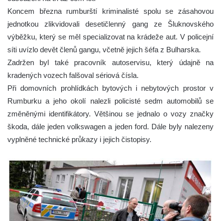
Koncem března rumburští kriminalisté spolu se zásahovou
jednotkou zlikvidovali desetičlenný gang ze Šluknovského
výběžku, který se měl specializovat na krádeže aut. V policejní
síti uvízlo devět členů gangu, včetně jejich šéfa z Bulharska.
Zadržen byl také pracovník autoservisu, který údajně na
kradených vozech falšoval sériová čísla.
Při domovních prohlídkách bytových i nebytových prostor v
Rumburku a jeho okolí nalezli policisté sedm automobilů se
změněnými identifikátory. Většinou se jednalo o vozy značky
škoda, dále jeden volkswagen a jeden ford. Dále byly nalezeny
vyplněné technické průkazy i jejich čistopisy.