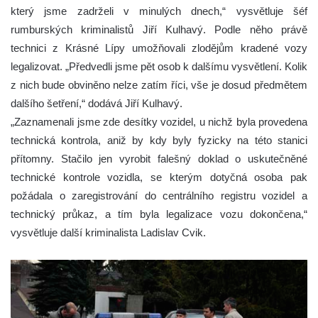
který jsme zadrželi v minulých dnech,“ vysvětluje šéf
rumburských kriminalistů Jiří Kulhavý. Podle něho právě
technici z Krásné Lípy umožňovali zlodějům kradené vozy
legalizovat. „Předvedli jsme pět osob k dalšímu vysvětlení. Kolik
z nich bude obviněno nelze zatím říci, vše je dosud předmětem
dalšího šetření,“ dodává Jiří Kulhavý.
„Zaznamenali jsme zde desítky vozidel, u nichž byla provedena
technická kontrola, aniž by kdy byly fyzicky na této stanici
přítomny. Stačilo jen vyrobit falešný doklad o uskutečněné
technické kontrole vozidla, se kterým dotyčná osoba pak
požádala o zaregistrování do centrálního registru vozidel a
technický průkaz, a tím byla legalizace vozu dokončena,“
vysvětluje další kriminalista Ladislav Cvik.