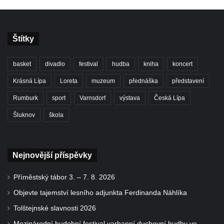
Štítky
basket
divadlo
festival
hudba
kniha
koncert
Krásná Lípa
Loreta
muzeum
přednáška
představení
Rumburk
sport
Varnsdorf
výstava
Česká Lípa
Šluknov
škola
Nejnovější příspěvky
Příměstský tábor 3. – 7. 8. 2026
Objevte tajemství lesního adjunkta Ferdinanda Náhlíka
Tolštejnské slavnosti 2026
Mezinárodní hudební festival varhanní duchovní hudby ve