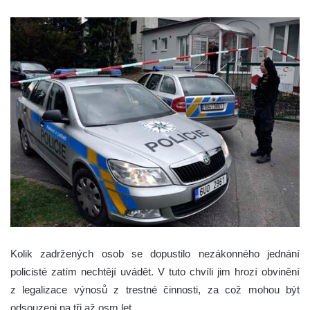
Kolik zadržených osob se dopustilo nezákonného jednání
policisté zatím nechtějí uvádět. V tuto chvíli jim hrozí obvinění
z legalizace výnosů z trestné činnosti, za což mohou být
odsouzeni na tři až osm let.