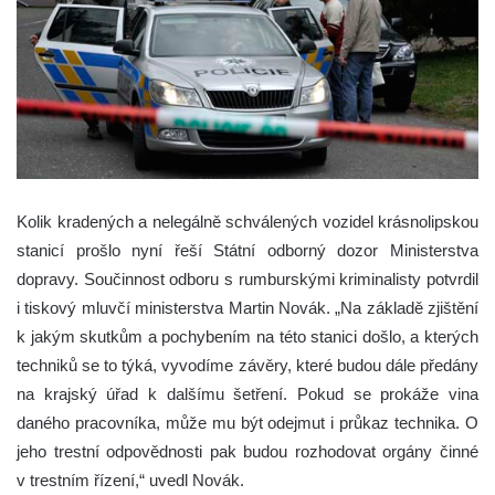
Kolik kradených a nelegálně schválených vozidel krásnolipskou
stanicí prošlo nyní řeší Státní odborný dozor Ministerstva
dopravy. Součinnost odboru s rumburskými kriminalisty potvrdil
i tiskový mluvčí ministerstva Martin Novák. „Na základě zjištění
k jakým skutkům a pochybením na této stanici došlo, a kterých
techniků se to týká, vyvodíme závěry, které budou dále předány
na krajský úřad k dalšímu šetření. Pokud se prokáže vina
daného pracovníka, může mu být odejmut i průkaz technika. O
jeho trestní odpovědnosti pak budou rozhodovat orgány činné
v trestním řízení,“ uvedl Novák.