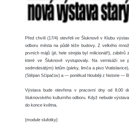
Před chvílí (17/4) otevřeli ve Šluknově v Klubu výstavu
odboru města na půdě téže budovy. Z velkého množs
prvních májů (jé, hele strejda byl milicionář!), záběr
které ve Šluknově vystupovaly.
Na vernisáži se 
sedmdesátým) letům (párky, limča a pivo Vratislavice), 
(Stěpan Sčipačov) a — poněkud hlouběji z historie — 
Výstava bude otevřena v pracovní dny od 8.00 d
šluknovského kulturního odboru. Když nebude výstava p
do konce května.
{module slufotky}