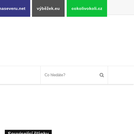
naseveru.net
výběžek.eu
cokolivokoli.cz
Související články