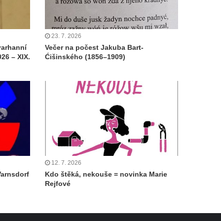
23. 7. 2026
varhanní
Večer na počest Jakuba Bart-
26 – XIX.
Ćišinského (1856–1909)
12. 7. 2026
Varnsdorf
Kdo štěká, nekouše = novinka Marie
Rejfové