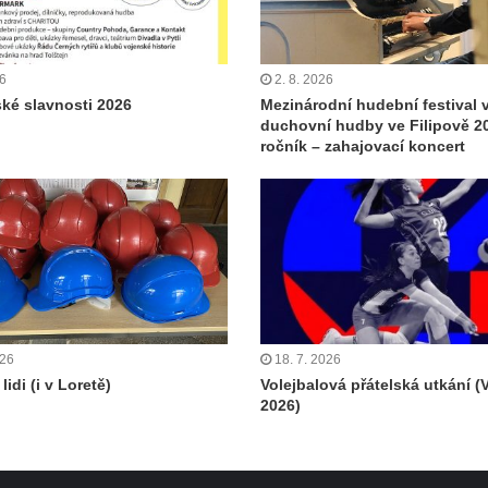
26
2. 8. 2026
ské slavnosti 2026
Mezinárodní hudební festival 
duchovní hudby ve Filipově 20
ročník – zahajovací koncert
026
18. 7. 2026
lidi (i v Loretě)
Volejbalová přátelská utkání (
2026)