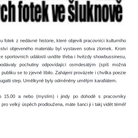
 fotek z nedávné historie, které objevili pracovníci kulturního
tví objeveného materiálu byl vystaven sotva zlomek. Krom
ů ze sportovních událostí uvidíte třeba i hvězdy showbussinesu,
podávaly pochutiny odpovídající osmdesátým (spíš možná
publiku se to zjevně líbilo. Zahájení provázele i chvilka poezie
Bugatti step. Umělkyně byly odměněny umělým karafiátem.
o 15.00 a nebo (myslím) i jindy po dohodě s pracovníky
ro velký úspěch prodloužena, máte šanci ji i takj vidět téměř