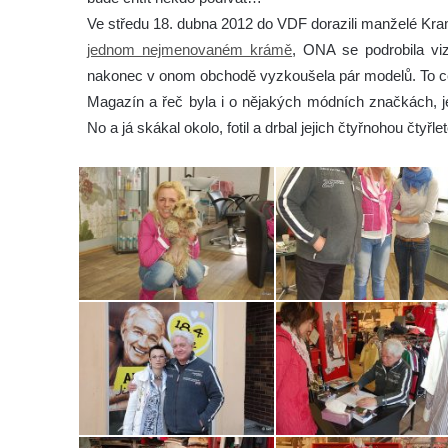
Ve středu 18. dubna 2012 do VDF dorazili manželé Kr
jednom nejmenovaném krámě
, ONA se podrobila vi
nakonec v onom obchodě vyzkoušela pár modelů. To cel
Magazín a řeč byla i o nějakých módních značkách, je
No a já skákal okolo, fotil a drbal jejich čtyřnohou čtyřl