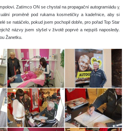
ampolovi. Zatímco ON se chystal na propagační autogramiádu
v
zuální proměně pod rukama kosmetičky a kadeřnice, aby si
é se natáčelo, pokud jsem pochopil dobře, pro pořad Top Star
jichž názvy jsem slyšel v životě poprvé a nejspíš naposledy.
etou Žanetku.