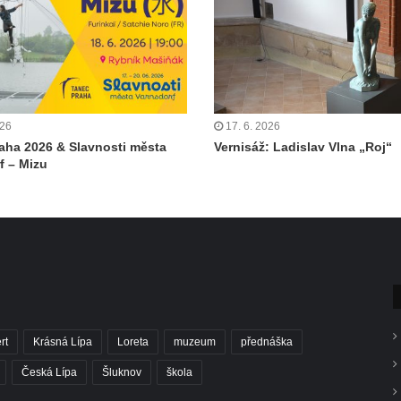
026
17. 6. 2026
aha 2026 & Slavnosti města
Vernisáž: Ladislav Vlna „Roj“
f – Mizu
rt
Krásná Lípa
Loreta
muzeum
přednáška
Česká Lípa
Šluknov
škola