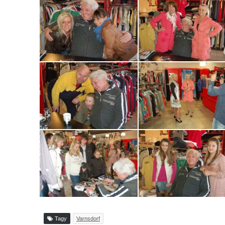
Tagy
Varnsdorf