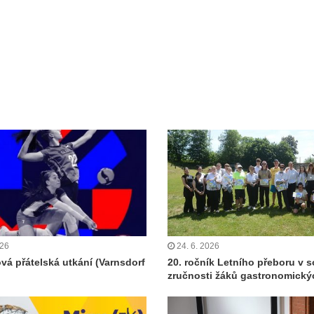
026
24. 6. 2026
ová přátelská utkání (Varnsdorf
20. ročník Letního přeboru v s
zručnosti žáků gastronomický