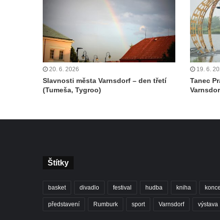
20. 6. 2026
19. 6. 2
Slavnosti města Varnsdorf – den třetí
Tanec Pr
(Tumeša, Tygroo)
Varnsdor
Štítky
basket
divadlo
festival
hudba
kniha
konce
představení
Rumburk
sport
Varnsdorf
výstava