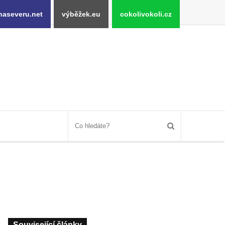
naseveru.net
výběžek.eu
cokolivokoli.cz
Související články