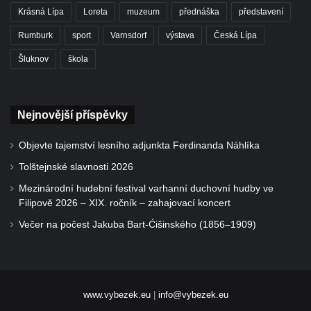
Krásná Lípa
Loreta
muzeum
přednáška
představení
Rumburk
sport
Varnsdorf
výstava
Česká Lípa
Šluknov
škola
Nejnovější příspěvky
Objevte tajemství lesního adjunkta Ferdinanda Náhlíka
Tolštejnské slavnosti 2026
Mezinárodní hudební festival varhanní duchovní hudby ve
Filipově 2026 – XIX. ročník – zahajovací koncert
Večer na počest Jakuba Bart-Ćišinského (1856–1909)
www.vybezek.eu
|
info@vybezek.eu