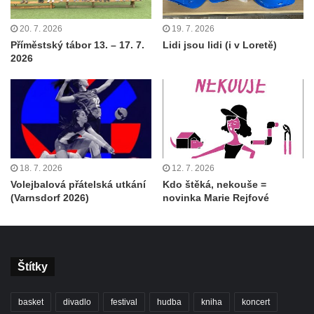
20. 7. 2026
19. 7. 2026
Příměstský tábor 13. – 17. 7.
Lidi jsou lidi (i v Loretě)
2026
18. 7. 2026
12. 7. 2026
Volejbalová přátelská utkání
Kdo štěká, nekouše =
(Varnsdorf 2026)
novinka Marie Rejfové
Štítky
basket
divadlo
festival
hudba
kniha
koncert