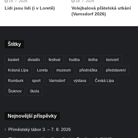
19. 7. 2026
18. 7. 2026
Lidi jsou lidi (i v Loretě)
Volejbalová přátelská utkání
(Varnsdorf 2026)
Štítky
basket
divadlo
festival
hudba
kniha
koncert
Krásná Lípa
Loreta
muzeum
přednáška
představení
Rumburk
sport
Varnsdorf
výstava
Česká Lípa
Šluknov
škola
Nejnovější příspěvky
Příměstský tábor 3. – 7. 8. 2026