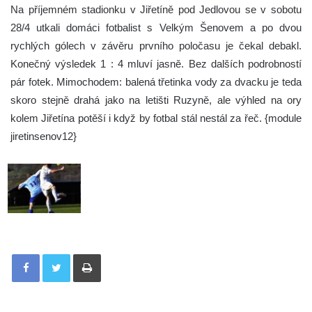
Na příjemném stadionku v Jiřetíně pod Jedlovou se v sobotu
28/4 utkali domáci fotbalist s Velkým Šenovem a po dvou
rychlých gólech v závěru prvního poločasu je čekal debakl.
Konečný výsledek 1 : 4 mluví jasně. Bez dalších podrobností
pár fotek. Mimochodem: balená třetinka vody za dvacku je teda
skoro stejně drahá jako na letišti Ruzyně, ale výhled na ory
kolem Jiřetína potěší i když by fotbal stál nestál za řeč.
{module
jiretinsenov12}
Tisknout