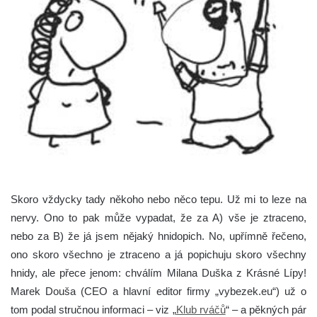
Skoro vždycky tady někoho nebo něco tepu. Už mi to leze na
nervy. Ono to pak může vypadat, že za A) vše je ztraceno,
nebo za B) že já jsem nějaký hnidopich. No, upřímně řečeno,
ono skoro všechno je ztraceno a já popichuju skoro všechny
hnidy, ale přece jenom: chválím Milana Duška z Krásné Lípy!
Marek Douša (CEO a hlavní editor firmy „vybezek.eu“) už o
tom podal stručnou informaci – viz „
Klub rváčů
“ – a pěkných pár