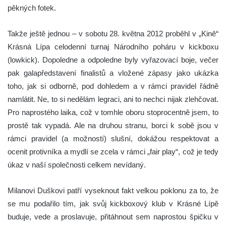
pěkných fotek.
Takže ještě jednou – v sobotu 28. května 2012 proběhl v „Kině“
Krásná Lípa celodenní turnaj Národního poháru v kickboxu
(lowkick). Dopoledne a odpoledne byly vyřazovací boje, večer
pak galapředstavení finalistů a vložené zápasy jako ukázka
toho, jak si odborně, pod dohledem a v rámci pravidel řádně
namlátit. Ne, to si nedělám legraci, ani to nechci nijak zlehčovat.
Pro naprostého laika, což v tomhle oboru stoprocentně jsem, to
prostě tak vypadá. Ale na druhou stranu, borci k sobě jsou v
rámci pravidel (a možností) slušní, dokážou respektovat a
ocenit protivníka a mydlí se zcela v rámci „fair play“, což je tedy
úkaz v naší společnosti celkem nevídaný.
Milanovi Duškovi patří vyseknout fakt velkou poklonu za to, že
se mu podařilo tím, jak svůj kickboxový klub v Krásné Lípě
buduje, vede a proslavuje, přitáhnout sem naprostou špičku v