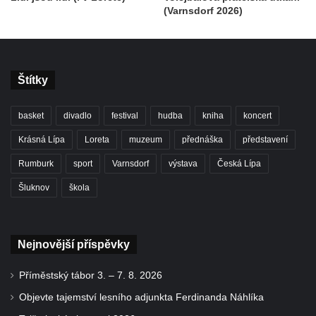
(Varnsdorf 2026)
Štítky
basket
divadlo
festival
hudba
kniha
koncert
Krásná Lípa
Loreta
muzeum
přednáška
představení
Rumburk
sport
Varnsdorf
výstava
Česká Lípa
Šluknov
škola
Nejnovější příspěvky
Příměstský tábor 3. – 7. 8. 2026
Objevte tajemství lesního adjunkta Ferdinanda Náhlíka