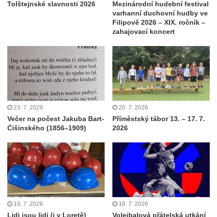
Tolštejnské slavnosti 2026
Mezinárodní hudební festival
varhanní duchovní hudby ve
Filipově 2026 – XIX. ročník –
zahajovací koncert
23. 7. 2026
20. 7. 2026
Večer na počest Jakuba Bart-
Příměstský tábor 13. – 17. 7.
Ćišinského (1856–1909)
2026
19. 7. 2026
18. 7. 2026
Lidi jsou lidi (i v Loretě)
Volejbalová přátelská utkání