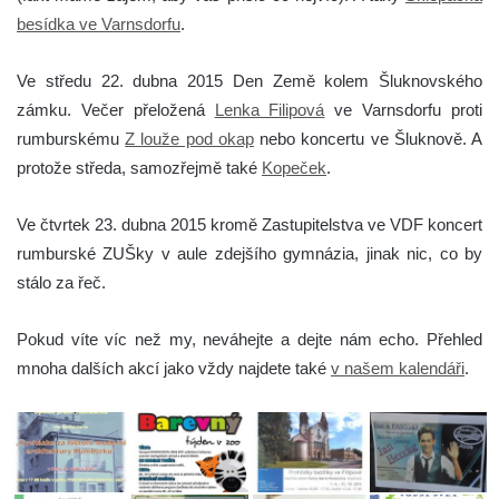
besídka ve Varnsdorfu
.
Ve středu 22. dubna 2015 Den Země kolem Šluknovského
zámku. Večer přeložená
Lenka Filipová
ve Varnsdorfu proti
rumburskému
Z louže pod okap
nebo koncertu ve Šluknově. A
protože středa, samozřejmě také
Kopeček
.
Ve čtvrtek 23. dubna 2015 kromě Zastupitelstva ve VDF koncert
rumburské ZUŠky v aule zdejšího gymnázia, jinak nic, co by
stálo za řeč.
Pokud víte víc než my, neváhejte a dejte nám echo. Přehled
mnoha dalších akcí jako vždy najdete také
v našem kalendáři
.