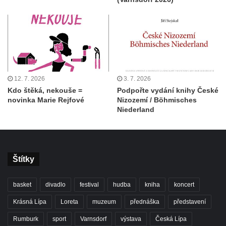
12. 7. 2026
3. 7. 2026
Kdo štěká, nekouše =
Podpořte vydání knihy České
novinka Marie Rejfové
Nizozemí / Böhmisches
Niederland
Štítky
basket
divadlo
festival
hudba
kniha
koncert
Krásná Lípa
Loreta
muzeum
přednáška
představení
Rumburk
sport
Varnsdorf
výstava
Česká Lípa