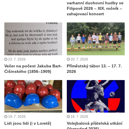
varhanní duchovní hudby ve
Filipově 2026 – XIX. ročník –
zahajovací koncert
23. 7. 2026
20. 7. 2026
Večer na počest Jakuba Bart-
Příměstský tábor 13. – 17. 7.
Ćišinského (1856–1909)
2026
19. 7. 2026
18. 7. 2026
Lidi jsou lidi (i v Loretě)
Volejbalová přátelská utkání
(Varnsdorf 2026)