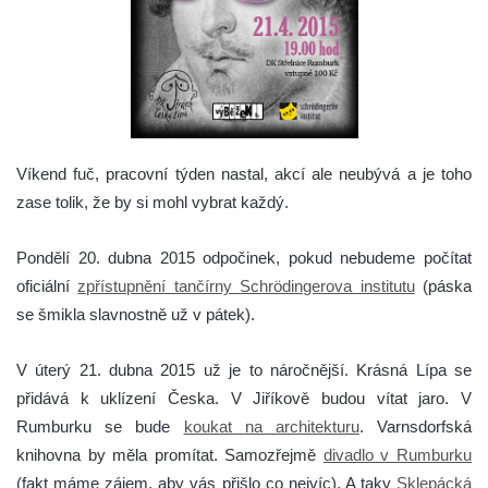
Víkend fuč, pracovní týden nastal, akcí ale neubývá a je toho
zase tolik, že by si mohl vybrat každý.
Pondělí 20. dubna 2015 odpočinek, pokud nebudeme počítat
oficiální
zpřístupnění tančírny Schrödingerova institutu
(páska
se šmikla slavnostně už v pátek).
V úterý 21. dubna 2015 už je to náročnější. Krásná Lípa se
přidává k uklízení Česka. V Jiříkově budou vítat jaro. V
Rumburku se bude
koukat na architekturu
. Varnsdorfská
knihovna by měla promítat. Samozřejmě
divadlo v Rumburku
(fakt máme zájem, aby vás přišlo co nejvíc). A taky
Sklepácká