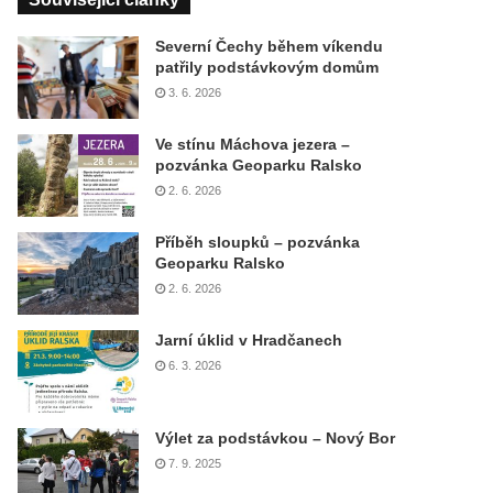
Severní Čechy během víkendu
patřily podstávkovým domům
3. 6. 2026
Ve stínu Máchova jezera –
pozvánka Geoparku Ralsko
2. 6. 2026
Příběh sloupků – pozvánka
Geoparku Ralsko
2. 6. 2026
Jarní úklid v Hradčanech
6. 3. 2026
Výlet za podstávkou – Nový Bor
7. 9. 2025