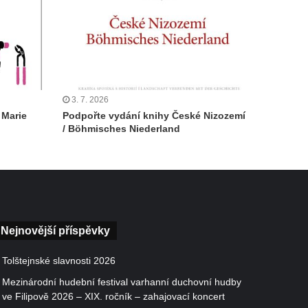
3. 7. 2026
 Marie
Podpořte vydání knihy České Nizozemí
/ Böhmisches Niederland
Nejnovější příspěvky
Tolštejnské slavnosti 2026
Mezinárodní hudební festival varhanní duchovní hudby
ve Filipově 2026 – XIX. ročník – zahajovací koncert