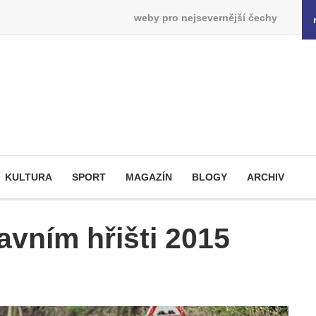
weby pro nejsevernější čechy
KULTURA
SPORT
MAGAZÍN
BLOGY
ARCHIV
avním hřišti 2015