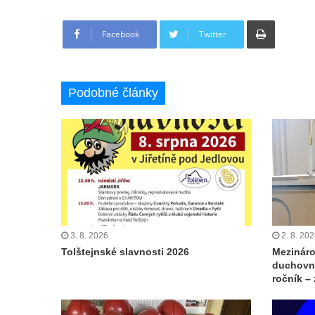
Tisknout
Facebook
Twitter
Podobné články
3. 8. 2026
2. 8. 20
Tolštejnské slavnosti 2026
Mezináro
duchovní
ročník –