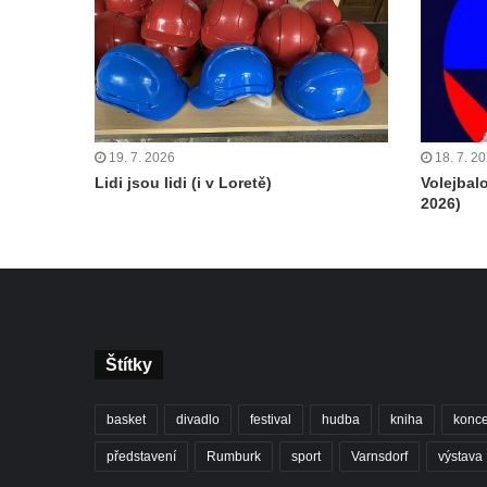
19. 7. 2026
18. 7. 2
Lidi jsou lidi (i v Loretě)
Volejbal
2026)
Štítky
basket
divadlo
festival
hudba
kniha
konce
představení
Rumburk
sport
Varnsdorf
výstava