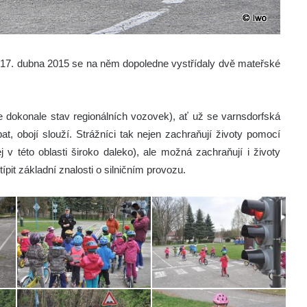
ek 17. dubna 2015 se na něm dopoledne vystřídaly dvě mateřské
uje dokonale stav regionálních vozovek), ať už se varnsdorfská
t, obojí slouží. Strážníci tak nejen zachraňují životy pomocí
j v této oblasti široko daleko), ale možná zachraňují i životy
ípit základní znalosti o silničním provozu.