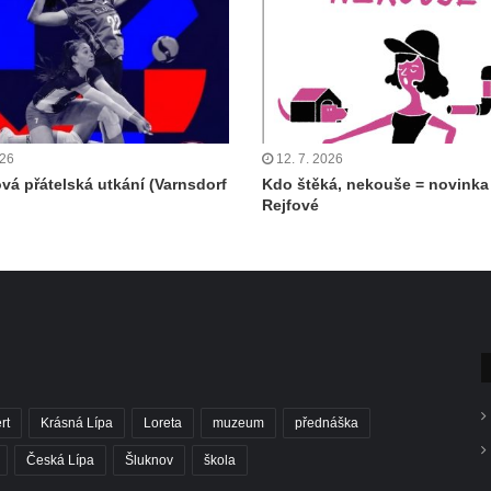
026
12. 7. 2026
ová přátelská utkání (Varnsdorf
Kdo štěká, nekouše = novinka
Rejfové
rt
Krásná Lípa
Loreta
muzeum
přednáška
Česká Lípa
Šluknov
škola