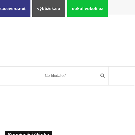
naseveru.net
výběžek.eu
cokolivokoli.cz
Související články