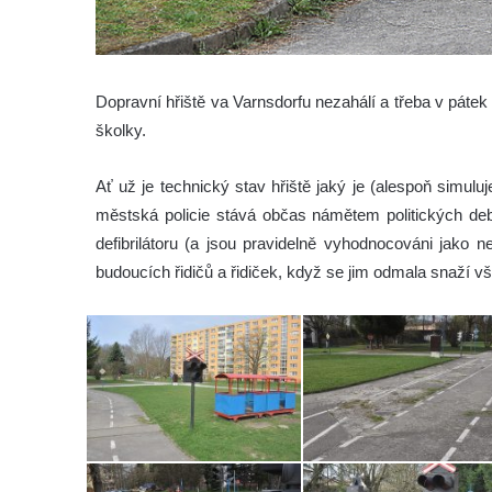
Dopravní hřiště va Varnsdorfu nezahálí a třeba v pát
školky.
Ať už je technický stav hřiště jaký je (alespoň simul
městská policie stává občas námětem politických deba
defibrilátoru (a jsou pravidelně vyhodnocováni jako ne
budoucích řidičů a řidiček, když se jim odmala snaží všt